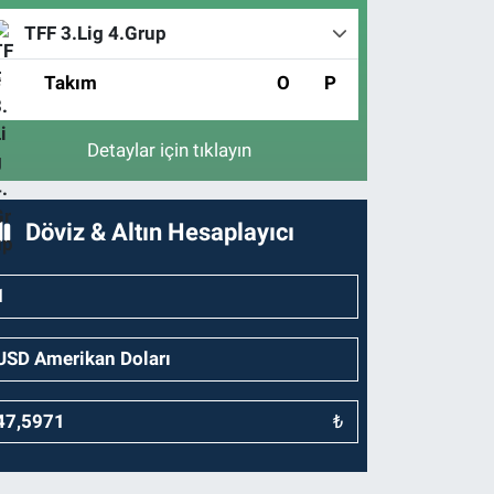
TFF 3.Lig 4.Grup
#
Takım
O
P
Detaylar için tıklayın
Döviz & Altın Hesaplayıcı
₺