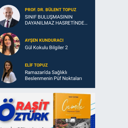
GELECEĞİ
PROF. DR. BÜLENT TOPUZ
SINIF BULUŞMASININ
DAYANILMAZ HASRETİNDEN
SONSUZ MUTLULUĞUNA
AYŞEN KUNDURACI
Gül Kokulu Bilgiler 2
ELIF TOPUZ
Ramazan’da Sağlıklı
Beslenmenin Püf Noktaları