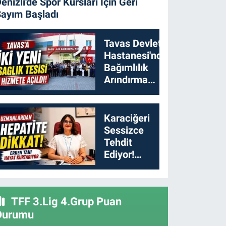
enizli'de Spor Kursları İçin Geri
ayım Başladı
Tavas Devlet
Hastanesi'nde
Bağımlılık
Arındırma
Merkezi
Açıldı
Karaciğeri
Sessizce
Tehdit
Ediyor!
Uzmanlardan
Hepatit İçin
Kritik
TFF 3.Lig 4.Grup Puan
Uyarılar
Durumu