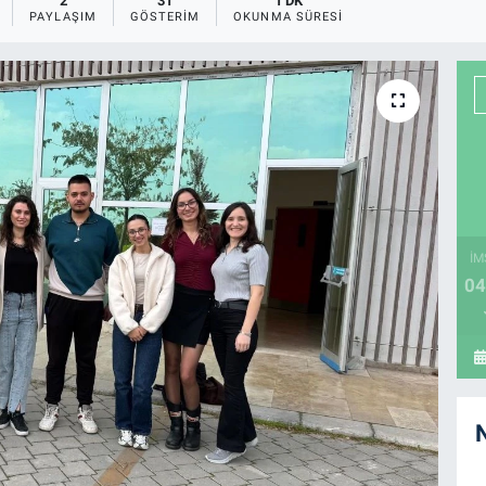
2
31
1 DK
PAYLAŞIM
GÖSTERIM
OKUNMA SÜRESI
İM
04