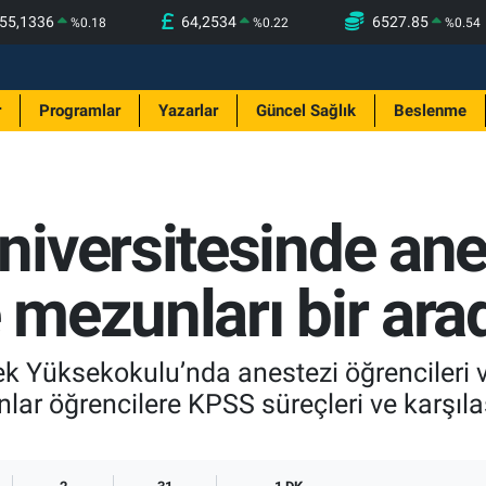
55,1336
64,2534
6527.85
%
0.18
%
0.22
%
0.54
r
Programlar
Yazarlar
Güncel Sağlık
Beslenme
iversitesinde ane
e mezunları bir ara
ek Yüksekokulu’nda anestezi öğrencileri v
lar öğrencilere KPSS süreçleri ve karşıl