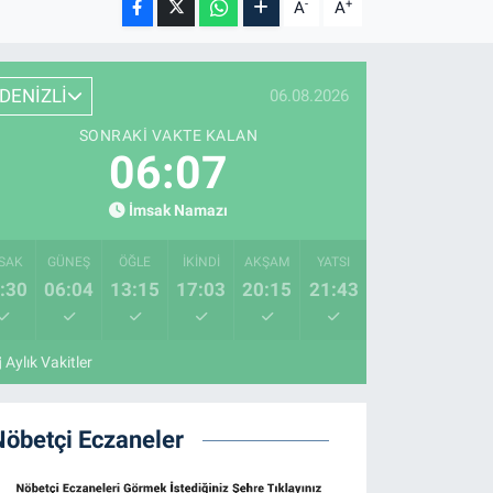
-
+
A
A
DENİZLİ
06.08.2026
SONRAKI VAKTE KALAN
06:05
İmsak Namazı
SAK
GÜNEŞ
ÖĞLE
İKINDI
AKŞAM
YATSI
:30
06:04
13:15
17:03
20:15
21:43
Aylık Vakitler
Nöbetçi Eczaneler