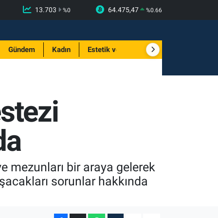
13.703
64.475,47
%
0
%
0.66
Gündem
Kadın
Estetik ve Güzellik
stezi
da
e mezunları bir araya gelerek
aşacakları sorunlar hakkında