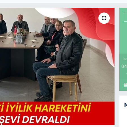
İM
04