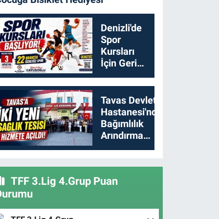
Denizli'de
Spor
Kursları
İçin Geri
Sayım
Başladı
Tavas Devlet
Hastanesi'nde
Bağımlılık
Arındırma
Merkezi
Açıldı
TFF 3.Lig 4.Grup Puan
Durumu