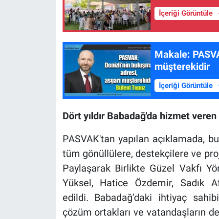
İçeriği Görüntüle
Makale: PASVAK; Denizli’nin buluşma adresi, asgari
müşterekidir
İçeriği Görüntüle
Dört yıldır Babadağ'da hizmet veren
PASVAK'tan yapılan açıklamada, b
tüm gönüllülere, destekçilere ve pro
Paylaşarak Birlikte Güzel Vakfı Y
Yüksel, Hatice Özdemir, Sadık 
edildi. Babadağ’daki ihtiyaç sahi
çözüm ortakları ve vatandaşların des