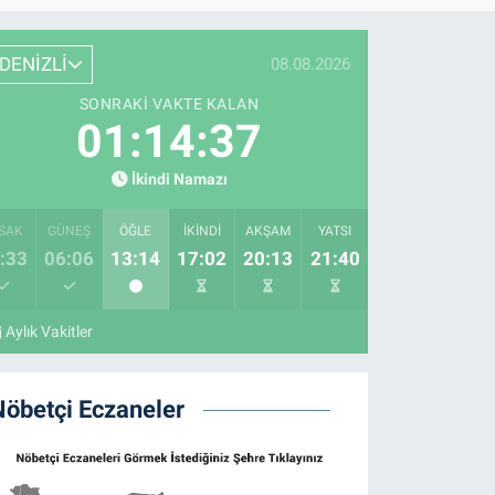
DENİZLİ
08.08.2026
SONRAKI VAKTE KALAN
01:14:35
İkindi Namazı
SAK
GÜNEŞ
ÖĞLE
İKINDI
AKŞAM
YATSI
:33
06:06
13:14
17:02
20:13
21:40
Aylık Vakitler
Nöbetçi Eczaneler