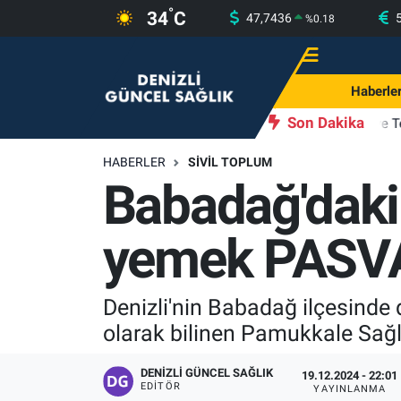
°
34
C
47,7436
%
0.18
Haberler
Merkezefendi Nöbetçi Eczaneler
Haberle
Programlar
Merkezefendi Hava Durumu
Son Dakika
11:46
Denizli’de İlk ve T
Yazarlar
Merkezefendi Trafik Yoğunluk Haritası
HABERLER
SIVIL TOPLUM
Babadağ'daki 
Güncel Sağlık
Süper Lig Puan Durumu ve Fikstür
yemek PASVA
Beslenme
Tüm Manşetler
Gündem
Son Dakika Haberleri
Denizli'nin Babadağ ilçesinde 
olarak bilinen Pamukkale Sağlık 
Kadın
Haber Arşivi
DENIZLI GÜNCEL SAĞLIK
19.12.2024 - 22:01
Estetik ve Güzellik
EDITÖR
YAYINLANMA