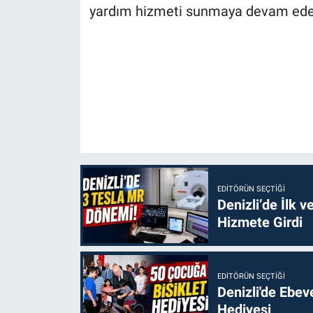
yardım hizmeti sunmaya devam ed
EDITÖRÜN SEÇTIĞI
Denizli’de İlk 
Hizmete Girdi
EDITÖRÜN SEÇTIĞI
Denizli'de Ebe
Hediyesi