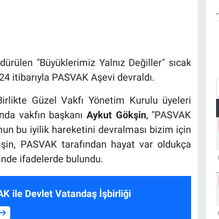
dürülen "Büyüklerimiz Yalnız Değiller" sıcak
24 itibarıyla PASVAK Aşevi devraldı.
Birlikte Güzel Vakfı Yönetim Kurulu üyeleri
sında vakfın başkanı
Aykut Gökşin
, "PASVAK
mun bu iyilik hareketini devralması bizim için
işin, PASVAK tarafından hayat var oldukça
inde ifadelerde bulundu.
 PASVAK ile Devlet Vatandaş İşbirliği