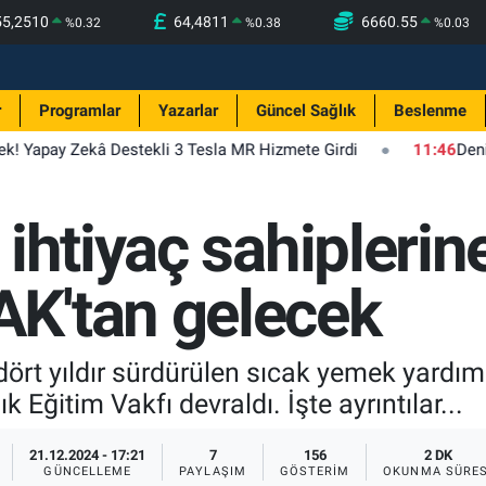
55,2510
64,4811
6660.55
%
0.32
%
0.38
%
0.03
r
Programlar
Yazarlar
Güncel Sağlık
Beslenme
ek! Yapay Zekâ Destekli 3 Tesla MR Hizmete Girdi
11:46
Deniz
ihtiyaç sahiplerin
K'tan gelecek
dört yıldır sürdürülen sıcak yemek yardım
Eğitim Vakfı devraldı. İşte ayrıntılar...
21.12.2024 - 17:21
7
156
2 DK
GÜNCELLEME
PAYLAŞIM
GÖSTERIM
OKUNMA SÜRES