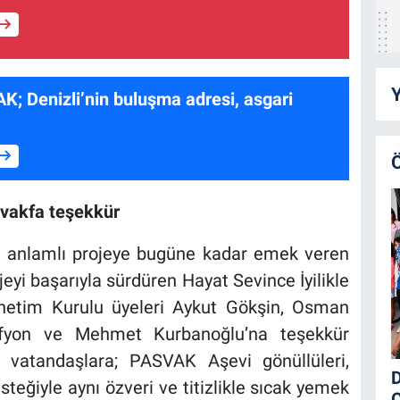
Y
 vakfa teşekkür
u anlamlı projeye bugüne kadar emek veren
jeyi başarıyla sürdüren Hayat Sevince İyilikle
önetim Kurulu üyeleri Aykut Gökşin, Osman
Afyon ve Mehmet Kurbanoğlu’na teşekkür
bi vatandaşlara; PASVAK Aşevi gönüllüleri,
D
teğiyle aynı özveri ve titizlikle sıcak yemek
Ç