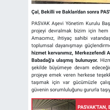
Çal, Bekilli ve Baklan'dan sonra PA
PASVAK Aşevi Yönetim Kurulu Ba
projeyi devralmak bizim için hem
Amacımız, ihtiyaç sahibi vatanda
toplumsal dayanışmayı güçlendirme
hizmet kervanımız, Merkezefendi Aş
Babadağ'a ulaşmış bulunuyor.
Hizme
şekilde büyümeye devam edeceğin
projeye emek veren herkese teşekkü
taşımak için var gücümüzle çalı
güvenin sorumluluğunu gururla taşıy
PASVAK'TAN, 