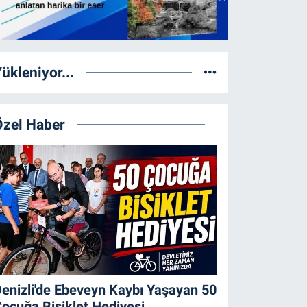
ükleniyor...
Özel Haber
enizli'de Ebeveyn Kaybı Yaşayan 50
ocuğa Bisiklet Hediyesi