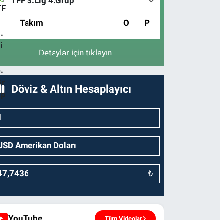
TFF 3.Lig 4.Grup
#
Takım
O
P
Detaylar için tıklayın
Döviz & Altın Hesaplayıcı
₺
YouTube
Tüm Videolar