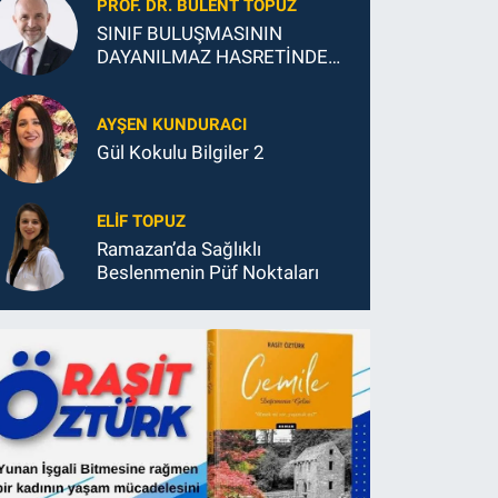
PROF. DR. BÜLENT TOPUZ
SINIF BULUŞMASININ
DAYANILMAZ HASRETİNDEN
SONSUZ MUTLULUĞUNA
AYŞEN KUNDURACI
Gül Kokulu Bilgiler 2
ELIF TOPUZ
Ramazan’da Sağlıklı
Beslenmenin Püf Noktaları