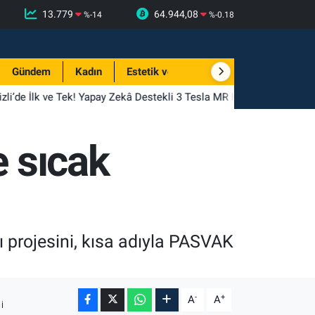
13.779
64.944,08
%
-14
%
-0.18
Gündem
Kadın
Estetik ve Güzellik
li’de İlk ve Tek! Yapay Zekâ Destekli 3 Tesla MR Hizmete Girdi
e sıcak
ı projesini, kısa adıyla PASVAK
-
+
A
A
I