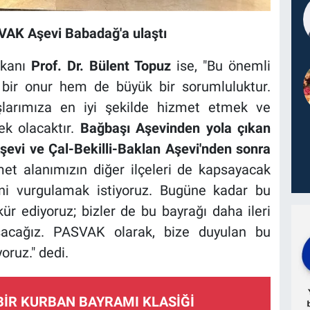
SVAK Aşevi Babadağ'a ulaştı
şkanı
Prof. Dr. Bülent Topuz
ise, "Bu önemli
 bir onur hem de büyük bir sorumluluktur.
şlarımıza en iyi şekilde hizmet etmek ve
k olacaktır.
Bağbaşı Aşevinden yola çıkan
evi ve Çal-Bekilli-Baklan Aşevi'nden sonra
t alanımızın diğer ilçeleri de kapsayacak
i vurgulamak istiyoruz. Bugüne kadar bu
r ediyoruz; bizler de bu bayrağı daha ileri
şacağız. PASVAK olarak, bize duyulan bu
oruz." dedi.
BİR KURBAN BAYRAMI KLASİĞİ