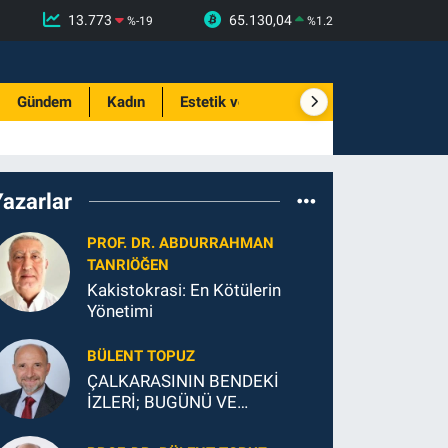
13.773
65.130,04
%
-19
%
1.2
Gündem
Kadın
Estetik ve Güzellik
Yazarlar
PROF. DR. ABDURRAHMAN
TANRIÖĞEN
Kakistokrasi: En Kötülerin
Yönetimi
BÜLENT TOPUZ
ÇALKARASININ BENDEKİ
İZLERİ; BUGÜNÜ VE
GELECEĞİ