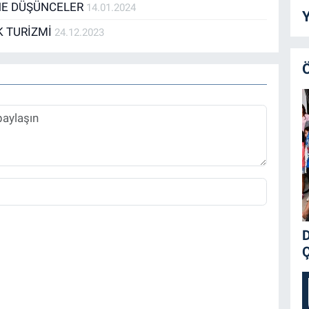
İNE DÜŞÜNCELER
14.01.2024
Y
IK TURİZMİ
24.12.2023
D
Ç