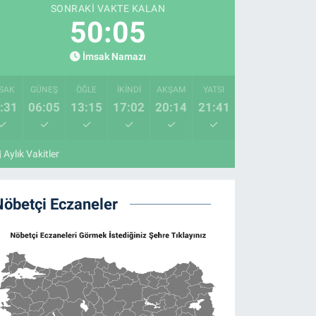
SONRAKI VAKTE KALAN
50:04
İmsak Namazı
SAK
GÜNEŞ
ÖĞLE
İKINDI
AKŞAM
YATSI
:31
06:05
13:15
17:02
20:14
21:41
Aylık Vakitler
Nöbetçi Eczaneler