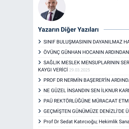
Yazarın Diğer Yazıları
SINIF BULUŞMASININ DAYANILMAZ 
ÖVÜNÇ GÜNHAN HOCANIN ARDINDA
SAĞLIK MESLEK MENSUPLARININ SER
KAYGI VERİCİ
29.03.2025
PROF DR NERMİN BAŞERER’İN ARDIN
NE GÜZEL İNSANDIN SEN İLKNUR KA
PAÜ REKTÖRLÜĞÜNE MÜRACAAT ETM
GEÇMİŞTEN GÜNÜMÜZE DENİZLİ'DE Ü
Prof Dr Sedat Katırcıoğu; Hekimlik San