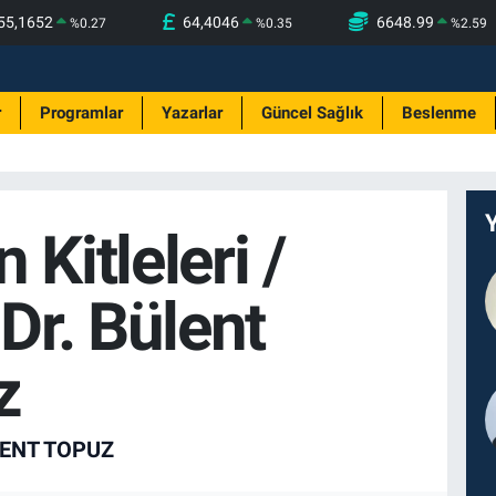
55,1652
64,4046
6648.99
%
0.27
%
0.35
%
2.59
r
Programlar
Yazarlar
Güncel Sağlık
Beslenme
 Kitleleri /
 Dr. Bülent
z
LENT TOPUZ