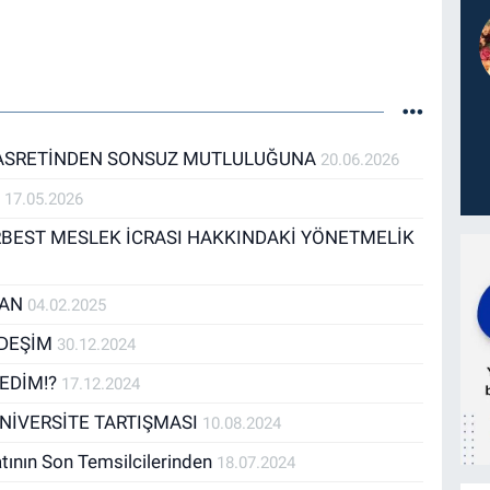
HASRETİNDEN SONSUZ MUTLULUĞUNA
20.06.2026
N
17.05.2026
BEST MESLEK İCRASI HAKKINDAKİ YÖNETMELİK
DAN
04.02.2025
RDEŞİM
30.12.2024
EDİM!?
17.12.2024
NİVERSİTE TARTIŞMASI
10.08.2024
atının Son Temsilcilerinden
18.07.2024