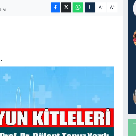
-
+
A
A
RIM
.