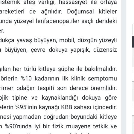
sistemik ateş varlığı, hassasiyet ile ortaya
reketleri de ağrılıdır. Doğumsal kitleler
yunda yüzeyel lenfadenopatiler saçlı derideki
r.
ldukça yavaş büyüyen, mobil, düzgün yüzeyli
zlı büyüyen, çevre dokuya yapışık, düzensiz
an her türlü kitleye şüphe ile bakılmalıdır.
örlerin %10 kadarının ilk klinik semptomu
rimer odağın tespiti son derece önemlidir.
ojik tipine ve kaynaklandığı dokuya göre
lelerin %95’inin kaynağı KBB sahası içindedir.
yenesi yapmadan doğrudan boyundaki kitleye
in %90’nında iyi bir fizik muayene tetkik ve