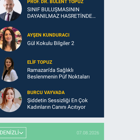
PROF. DR. BÜLENT TOPUZ
SINIF BULUŞMASININ
DAYANILMAZ HASRETİNDEN
SONSUZ MUTLULUĞUNA
AYŞEN KUNDURACI
Gül Kokulu Bilgiler 2
ELIF TOPUZ
Ramazan’da Sağlıklı
Beslenmenin Püf Noktaları
BURCU VAYVADA
Şiddetin Sessizliği En Çok
Kadınların Canını Acıtıyor
DENİZLİ
07.08.2026