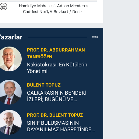
Yazarlar
PROF. DR. ABDURRAHMAN
TANRIÖĞEN
Kakistokrasi: En Kötülerin
Yönetimi
BÜLENT TOPUZ
ÇALKARASININ BENDEKİ
İZLERİ; BUGÜNÜ VE
GELECEĞİ
PROF. DR. BÜLENT TOPUZ
SINIF BULUŞMASININ
DAYANILMAZ HASRETİNDEN
SONSUZ MUTLULUĞUNA