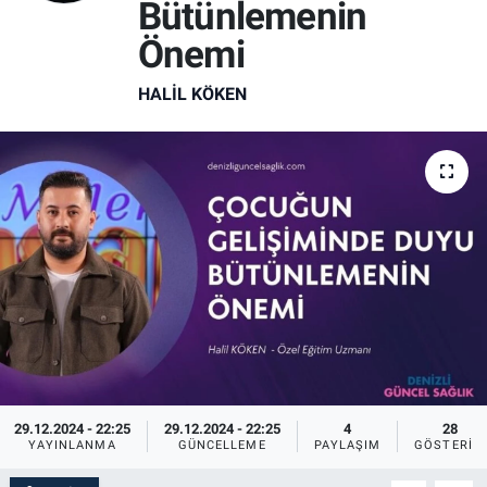
Bütünlemenin
Önemi
HALIL KÖKEN
29.12.2024 - 22:25
29.12.2024 - 22:25
4
28
YAYINLANMA
GÜNCELLEME
PAYLAŞIM
GÖSTERIM