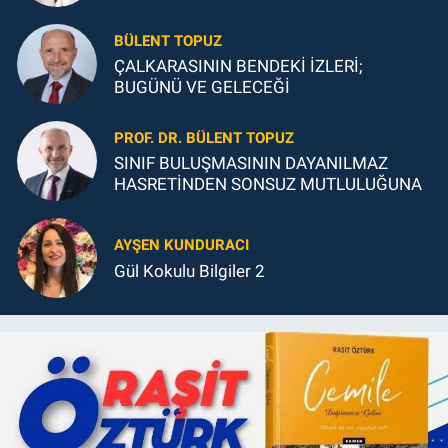
BÜLENT TOPUZ
ÇALKARASININ BENDEKİ İZLERİ;
BUGÜNÜ VE GELECEĞİ
PROF. DR. BÜLENT TOPUZ
SINIF BULUŞMASININ DAYANILMAZ
HASRETİNDEN SONSUZ MUTLULUĞUNA
AYŞEN KUNDURACI
Gül Kokulu Bilgiler 2