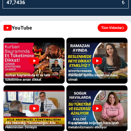
₺
YouTube
Tüm Videolar
kurban bayramında et ve tatlı
Ramazan ayında beslenme nasıl
tüketimine aman dikkat
olmalı
Aile Hekimliği Yönetmeliğini Aile
Kış aylarında soğuyan hava iştah
Hekiminden Dinleyin
metabolizmasını etkiliyor