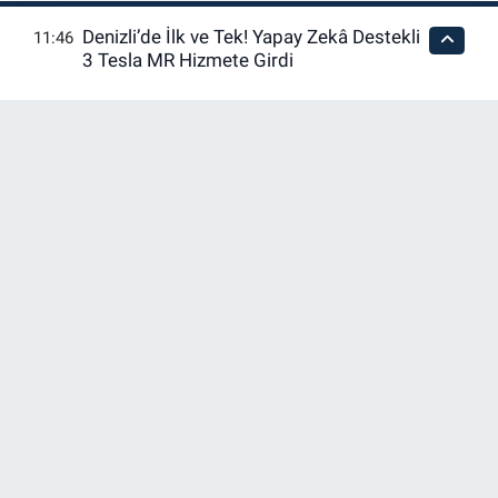
Denizli’de İlk ve Tek! Yapay Zekâ Destekli
11:46
Merkezefendi Trafik
Puan Durumu ve Fikstür
3 Tesla MR Hizmete Girdi
Yoğunluk Haritası
Tüm Manşetler
Son Dakika Haberleri
Haber Arşivi
RSS
Copyright © 2026. Her hakkı saklıdır.
Haber Yazılımı:
TE Bilişim
En iyi site deneyimi sağlamak için çerezlerden
faydalanıyoruz. Detaylar için lütfen tıklayın.
Tamam