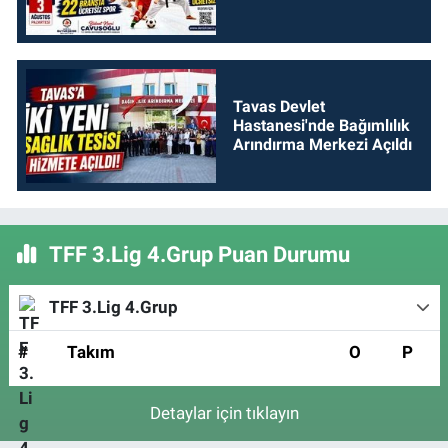
Tavas Devlet
Hastanesi'nde Bağımlılık
Arındırma Merkezi Açıldı
TFF 3.Lig 4.Grup Puan Durumu
TFF 3.Lig 4.Grup
#
Takım
O
P
Detaylar için tıklayın