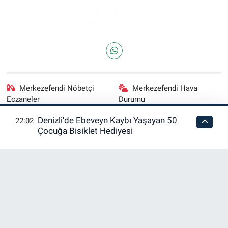
Merkezefendi Nöbetçi
Merkezefendi Hava
Eczaneler
Durumu
Denizli'de Ebeveyn Kaybı Yaşayan 50
22:02
Merkezefendi Trafik
Puan Durumu ve Fikstür
Çocuğa Bisiklet Hediyesi
Yoğunluk Haritası
Tüm Manşetler
Son Dakika Haberleri
Haber Arşivi