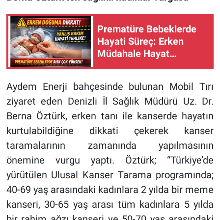
Prematüre Bebeklerde
Hayati Süreç: Erken
Müdahale Hayat
Kurtarıyor
Aydem Enerji bahçesinde bulunan Mobil Tırı
ziyaret eden Denizli İl Sağlık Müdürü Uz. Dr.
Berna Öztürk, erken tanı ile kanserde hayatın
kurtulabildiğine dikkati çekerek kanser
taramalarının zamanında yapılmasının
önemine vurgu yaptı. Öztürk; “Türkiye’de
yürütülen Ulusal Kanser Tarama programında;
40-69 yaş arasındaki kadınlara 2 yılda bir meme
kanseri, 30-65 yaş arası tüm kadınlara 5 yılda
bir rahim ağzı kanseri ve 50-70 yaş arasındaki