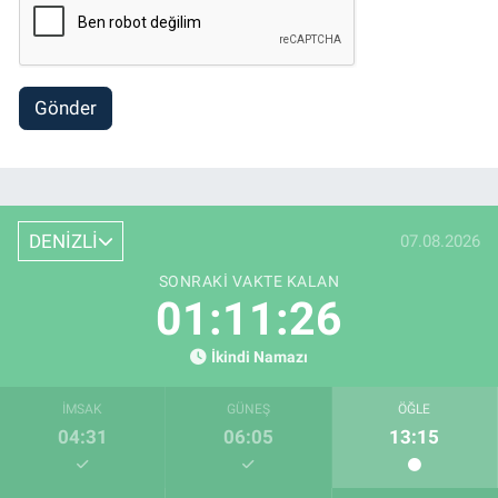
Gönder
DENİZLİ
07.08.2026
SONRAKI VAKTE KALAN
01:11:24
İkindi Namazı
İMSAK
GÜNEŞ
ÖĞLE
04:31
06:05
13:15