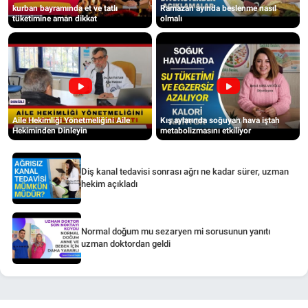
kurban bayramında et ve tatlı
Ramazan ayında beslenme nasıl
tüketimine aman dikkat
olmalı
Aile Hekimliği Yönetmeliğini Aile
Kış aylarında soğuyan hava iştah
Hekiminden Dinleyin
metabolizmasını etkiliyor
Diş kanal tedavisi sonrası ağrı ne kadar sürer, uzman
hekim açıkladı
Normal doğum mu sezaryen mi sorusunun yanıtı
uzman doktordan geldi