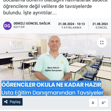
öğrencilere değil velilere de tavsiyelerde
bulundu. İşte ayrıntılar....
DENIZLI GÜNCEL SAĞLIK
21.08.2024 - 10:13
21.08.2024 -
EDITÖR
YAYINLANMA
GÜNCELL
Paylaş
-
+
A
A