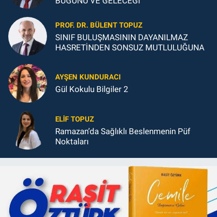
BUGÜNÜ VE GELECEĞİ
PROF. DR. BÜLENT TOPUZ
SINIF BULUŞMASININ DAYANILMAZ
HASRETİNDEN SONSUZ MUTLULUĞUNA
AYŞEN KUNDURACI
Gül Kokulu Bilgiler 2
ELIF TOPUZ
Ramazan’da Sağlıklı Beslenmenin Püf
Noktaları