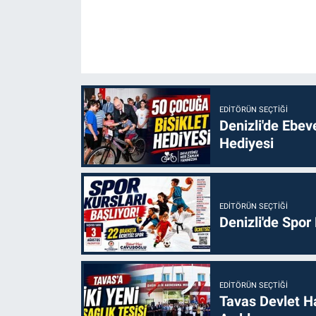
EDITÖRÜN SEÇTIĞI
Denizli'de Ebe
Hediyesi
EDITÖRÜN SEÇTIĞI
Denizli'de Spor
EDITÖRÜN SEÇTIĞI
Tavas Devlet H