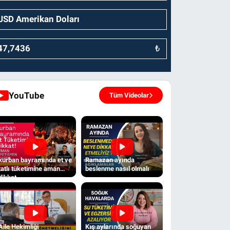
₺
YouTube
Tüm Videolar
kurban bayramında et ve
Ramazan ayında
tatlı tüketimine aman
beslenme nasıl olmalı
dikkat
Aile Hekimliği
Kış aylarında soğuyan