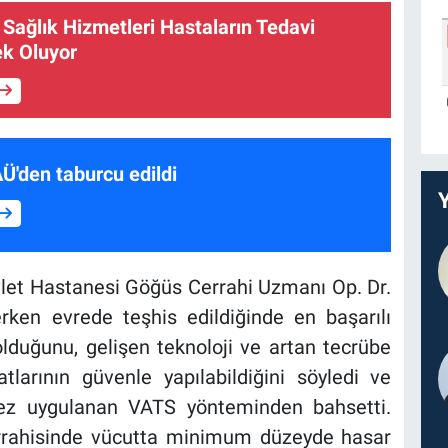
 Sağlık Hizmetleri Hastaların Tedavi
ek Oluyor
AÜ'den taburcu edildi
vlet Hastanesi Göğüs Cerrahi Uzmanı Op. Dr.
rken evrede teşhis edildiğinde en başarılı
lduğunu, gelişen teknoloji ve artan tecrübe
atlarının güvenle yapılabildiğini söyledi ve
 kez uygulanan VATS yönteminden bahsetti.
rrahisinde vücutta minimum düzeyde hasar