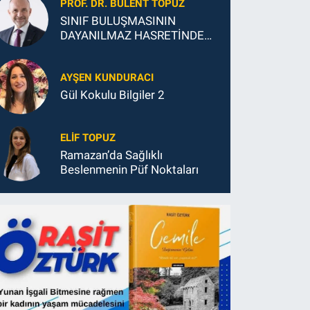
PROF. DR. BÜLENT TOPUZ
SINIF BULUŞMASININ
DAYANILMAZ HASRETİNDEN
SONSUZ MUTLULUĞUNA
AYŞEN KUNDURACI
Gül Kokulu Bilgiler 2
ELIF TOPUZ
Ramazan’da Sağlıklı
Beslenmenin Püf Noktaları