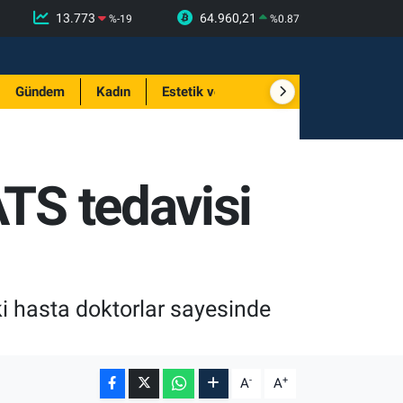
13.773
64.960,21
%
-19
%
0.87
Gündem
Kadın
Estetik ve Güzellik
ATS tedavisi
ki hasta doktorlar sayesinde
-
+
A
A