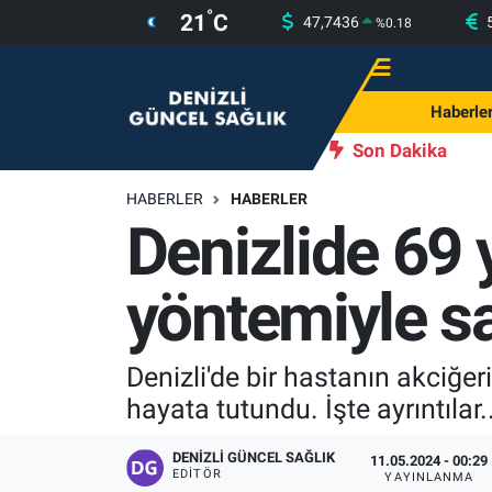
°
21
C
47,7436
%
0.18
Haberler
Merkezefendi Nöbetçi Eczaneler
Haberle
Programlar
Merkezefendi Hava Durumu
Son Dakika
Yazarlar
Merkezefendi Trafik Yoğunluk Haritası
HABERLER
HABERLER
Denizlide 69 
Güncel Sağlık
Süper Lig Puan Durumu ve Fikstür
yöntemiyle s
Beslenme
Tüm Manşetler
Gündem
Son Dakika Haberleri
Denizli'de bir hastanın akciğe
hayata tutundu. İşte ayrıntılar..
Kadın
Haber Arşivi
DENIZLI GÜNCEL SAĞLIK
11.05.2024 - 00:29
Estetik ve Güzellik
EDITÖR
YAYINLANMA