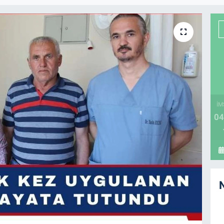
İM
04