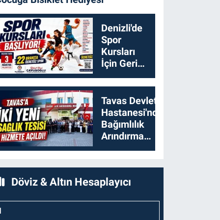
Denizli'de
Spor
Kursları
İçin Geri
Sayım
Başladı
Tavas Devlet
Hastanesi'nde
Bağımlılık
Arındırma
Merkezi
Açıldı
Döviz & Altın Hesaplayıcı