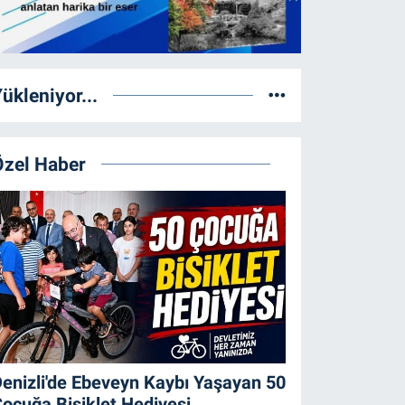
ükleniyor...
Özel Haber
enizli'de Ebeveyn Kaybı Yaşayan 50
ocuğa Bisiklet Hediyesi