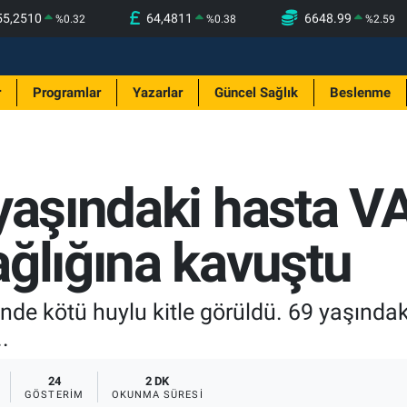
55,2510
64,4811
6648.99
%
0.32
%
0.38
%
2.59
r
Programlar
Yazarlar
Güncel Sağlık
Beslenme
yaşındaki hasta V
ağlığına kavuştu
rinde kötü huylu kitle görüldü. 69 yaşında
.
24
2 DK
GÖSTERIM
OKUNMA SÜRESI