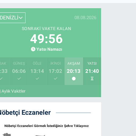
DENİZLİ
08.08.2026
SONRAKI VAKTE KALAN
49:55
Yatsı Namazı
SAK
GÜNEŞ
ÖĞLE
İKINDI
AKŞAM
YATSI
:33
06:06
13:14
17:02
20:13
21:40
Aylık Vakitler
Nöbetçi Eczaneler