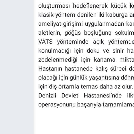
oluşturması hedeflenerek küçük ke
klasik yöntem denilen iki kaburga ar
ameliyat girişimi uygulanmadan kam
aletlerin, göğüs boşluğuna sokulm
VATS yönteminde açık yöntemden
konulmadığı için doku ve sinir h
zedelenmediği için kanama mikta
Hastanın hastanede kalış süreci da
olacağı için günlük yaşantısına dönm
için dış ortamla temas daha az olur.
Denizli Devlet Hastanesi’nde i
operasyonunu başarıyla tamamlaman