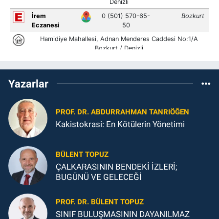
Yazarlar
PROF. DR. ABDURRAHMAN TANRIÖĞEN
Kakistokrasi: En Kötülerin Yönetimi
BÜLENT TOPUZ
ÇALKARASININ BENDEKİ İZLERİ;
BUGÜNÜ VE GELECEĞİ
PROF. DR. BÜLENT TOPUZ
SINIF BULUŞMASININ DAYANILMAZ