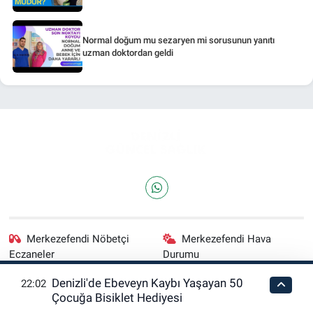
Normal doğum mu sezaryen mi sorusunun yanıtı
uzman doktordan geldi
Merkezefendi Nöbetçi
Merkezefendi Hava
Eczaneler
Durumu
Denizli'de Ebeveyn Kaybı Yaşayan 50
22:02
Merkezefendi Trafik
Puan Durumu ve Fikstür
Çocuğa Bisiklet Hediyesi
Yoğunluk Haritası