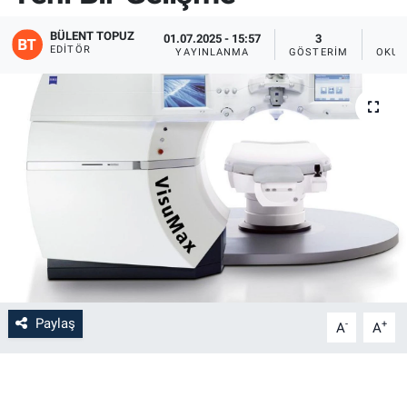
BÜLENT TOPUZ
01.07.2025 - 15:57
3
EDITÖR
YAYINLANMA
GÖSTERIM
OKUN
Paylaş
-
+
A
A