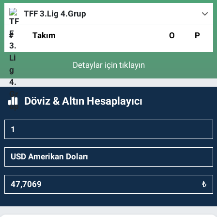
TFF 3.Lig 4.Grup
#
Takım
O
P
Detaylar için tıklayın
Döviz & Altın Hesaplayıcı
₺