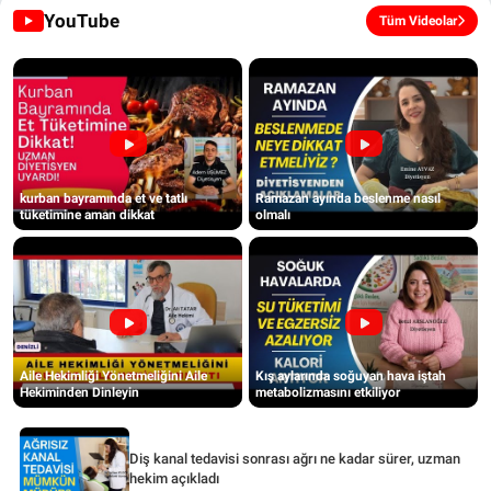
YouTube
Tüm Videolar
kurban bayramında et ve tatlı
Ramazan ayında beslenme nasıl
tüketimine aman dikkat
olmalı
Aile Hekimliği Yönetmeliğini Aile
Kış aylarında soğuyan hava iştah
Hekiminden Dinleyin
metabolizmasını etkiliyor
Diş kanal tedavisi sonrası ağrı ne kadar sürer, uzman
hekim açıkladı