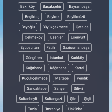
Bakırköy
Başakşehir
Bayrampaşa
Beşiktaş
Beykoz
Beylikdüzü
Beyoğlu
Büyükçekmece
Çatalca
Çekmeköy
Esenler
Esenyurt
Eyüpsultan
Fatih
Gaziosmanpaşa
Güngören
Istanbul
Kadıköy
Kağıthane
Kâğıthane
Kartal
Küçükçekmece
Maltepe
Pendik
Sancaktepe
Sarıyer
Silivri
Sultanbeyli
Sultangazi
Şile
Şişli
Tuzla
Ümraniye
Üsküdar