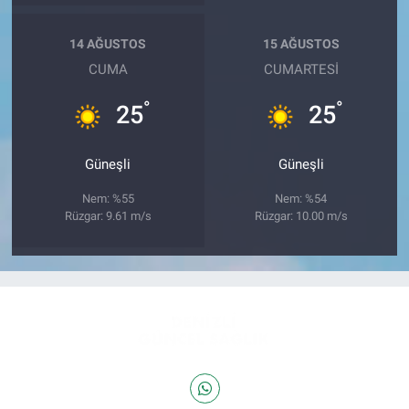
14 AĞUSTOS
15 AĞUSTOS
CUMA
CUMARTESI
°
°
25
25
Güneşli
Güneşli
Nem: %55
Nem: %54
Rüzgar: 9.61 m/s
Rüzgar: 10.00 m/s