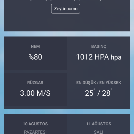
Zeytinburnu
NEM
BASINÇ
%80
1012 HPA
hpa
RÜZGAR
EN DÜŞÜK / EN YÜKSEK
°
°
3.00 M/S
25
/ 28
10 AĞUSTOS
11 AĞUSTOS
PAZARTESI
SALI