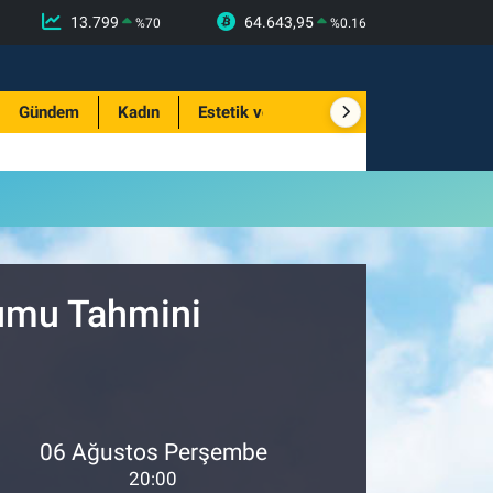
13.799
64.643,95
%
70
%
0.16
Gündem
Kadın
Estetik ve Güzellik
rumu Tahmini
06 Ağustos Perşembe
20:00