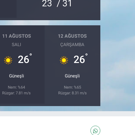
°
°
23
/ 31
11 AĞUSTOS
12 AĞUSTOS
SALI
ÇARŞAMBA
°
°
26
26
Güneşli
Güneşli
Nem: %64
Nem: %65
Rüzgar: 7.81 m/s
Rüzgar: 8.31 m/s