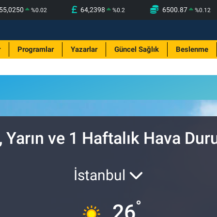
55,0250
64,2398
6500.87
%
0.02
%
0.2
%
0.12
r
Programlar
Yazarlar
Güncel Sağlık
Beslenme
, Yarın ve 1 Haftalık Hava Du
İstanbul
°
26