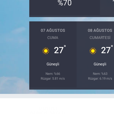
%70
07 AĞUSTOS
08 AĞUSTOS
CUMA
CUMARTESI
°
°
27
27
Güneşli
Güneşli
Nem: %66
Nem: %63
Rüzgar: 5.81 m/s
Rüzgar: 6.19 m/s