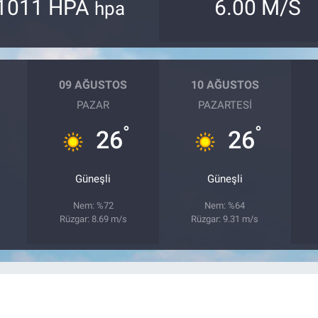
1011 HPA
6.00 M/S
hpa
09 AĞUSTOS
10 AĞUSTOS
PAZAR
PAZARTESI
°
°
26
26
Güneşli
Güneşli
Nem: %72
Nem: %64
Rüzgar: 8.69 m/s
Rüzgar: 9.31 m/s