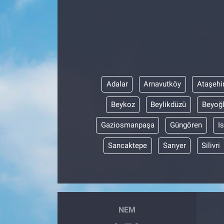
Adalar
Arnavutköy
Ataşehi
Beykoz
Beylikdüzü
Beyoğ
Gaziosmanpaşa
Güngören
I
Sancaktepe
Sarıyer
Silivri
NEM