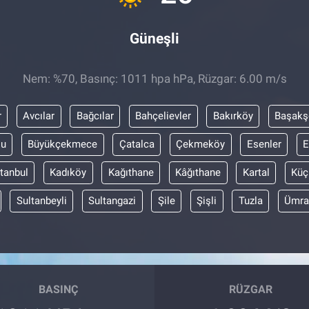
Güneşli
Nem: %70, Basınç: 1011 hpa hPa, Rüzgar: 6.00 m/s
r
Avcılar
Bağcılar
Bahçelievler
Bakırköy
Başakş
lu
Büyükçekmece
Çatalca
Çekmeköy
Esenler
E
stanbul
Kadıköy
Kağıthane
Kâğıthane
Kartal
Küç
Sultanbeyli
Sultangazi
Şile
Şişli
Tuzla
Ümra
BASINÇ
RÜZGAR