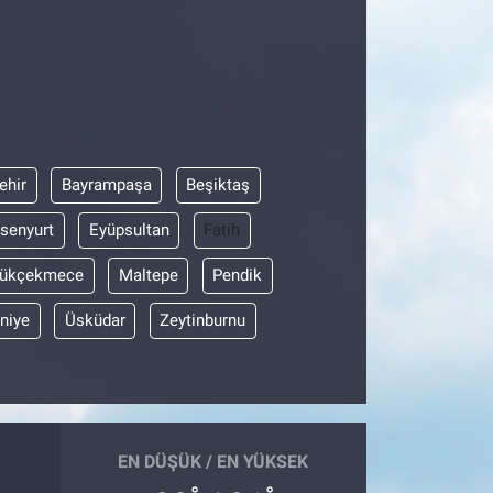
ehir
Bayrampaşa
Beşiktaş
senyurt
Eyüpsultan
Fatih
ükçekmece
Maltepe
Pendik
niye
Üsküdar
Zeytinburnu
EN DÜŞÜK / EN YÜKSEK