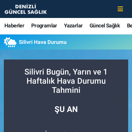
Haberler
Merkezefendi Nöbetçi Eczaneler
Haberler
Programlar
Yazarlar
Güncel Sağlık
B
Programlar
Merkezefendi Hava Durumu
Silivri Hava Durumu
Yazarlar
Merkezefendi Trafik Yoğunluk Haritası
Güncel Sağlık
Süper Lig Puan Durumu ve Fikstür
Silivri Bugün, Yarın ve 1
Haftalık Hava Durumu
Beslenme
Tüm Manşetler
Tahmini
Gündem
Son Dakika Haberleri
ŞU AN
Kadın
Haber Arşivi
Estetik ve Güzellik