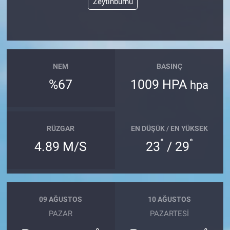
Zeytinburnu
NEM
BASINÇ
%67
1009 HPA
hpa
RÜZGAR
EN DÜŞÜK / EN YÜKSEK
°
°
4.89 M/S
23
/ 29
09 AĞUSTOS
10 AĞUSTOS
PAZAR
PAZARTESI