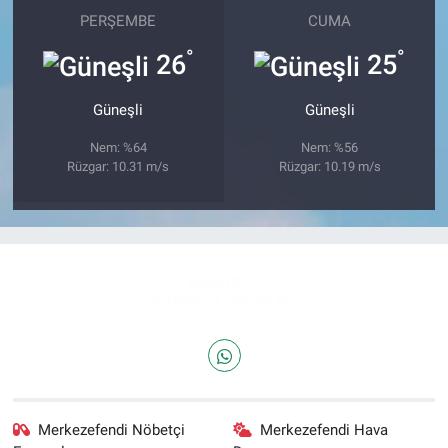
PERŞEMBE
CUMA
°
°
26
25
Güneşli
Güneşli
Nem: %64
Nem: %56
Rüzgar: 10.31 m/s
Rüzgar: 10.19 m/s
Merkezefendi Nöbetçi
Merkezefendi Hava