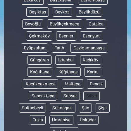
Beşiktaş
Beykoz
Beylikdüzü
Beyoğlu
Büyükçekmece
Çatalca
Çekmeköy
Esenler
Esenyurt
Eyüpsultan
Fatih
Gaziosmanpaşa
Güngören
Istanbul
Kadıköy
Kağıthane
Kâğıthane
Kartal
Küçükçekmece
Maltepe
Pendik
Sancaktepe
Sarıyer
Silivri
Sultanbeyli
Sultangazi
Şile
Şişli
Tuzla
Ümraniye
Üsküdar