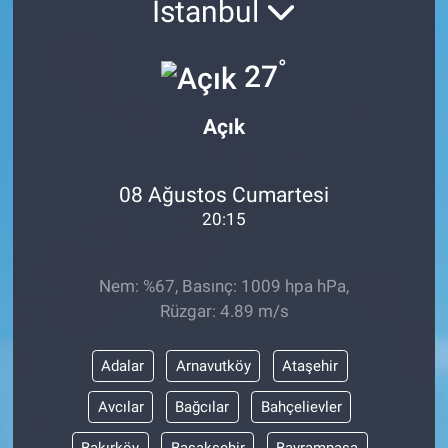
İstanbul
°
27
Açık
08 Ağustos Cumartesi
20:15
Nem: %67, Basınç: 1009 hpa hPa,
Rüzgar: 4.89 m/s
Adalar
Arnavutköy
Ataşehir
Avcılar
Bağcılar
Bahçelievler
Bakırköy
Başakşehir
Bayrampaşa