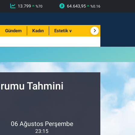
13.799
64.643,95
%
70
%
0.16
Gündem
Kadın
Estetik ve Güzellik
Durumu Tahmini
06 Ağustos Perşembe
23:15