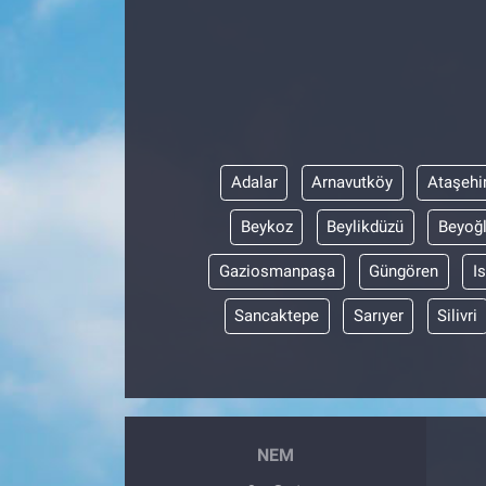
Adalar
Arnavutköy
Ataşehi
Beykoz
Beylikdüzü
Beyoğ
Gaziosmanpaşa
Güngören
I
Sancaktepe
Sarıyer
Silivri
NEM