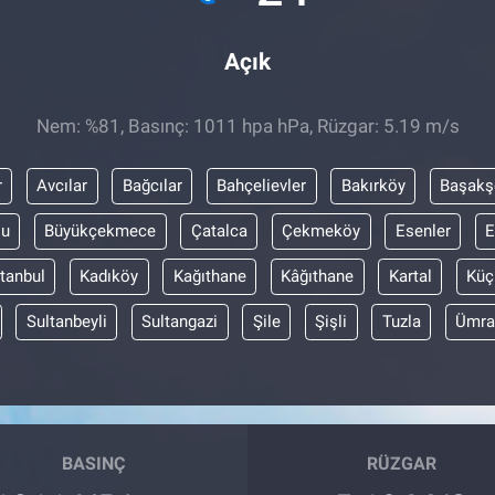
Açık
Nem: %81, Basınç: 1011 hpa hPa, Rüzgar: 5.19 m/s
r
Avcılar
Bağcılar
Bahçelievler
Bakırköy
Başakş
lu
Büyükçekmece
Çatalca
Çekmeköy
Esenler
E
stanbul
Kadıköy
Kağıthane
Kâğıthane
Kartal
Küç
Sultanbeyli
Sultangazi
Şile
Şişli
Tuzla
Ümra
BASINÇ
RÜZGAR