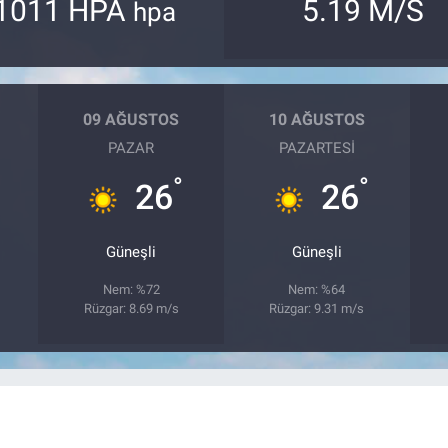
1011 HPA
5.19 M/S
hpa
09 AĞUSTOS
10 AĞUSTOS
PAZAR
PAZARTESI
°
°
26
26
Güneşli
Güneşli
Nem: %72
Nem: %64
Rüzgar: 8.69 m/s
Rüzgar: 9.31 m/s