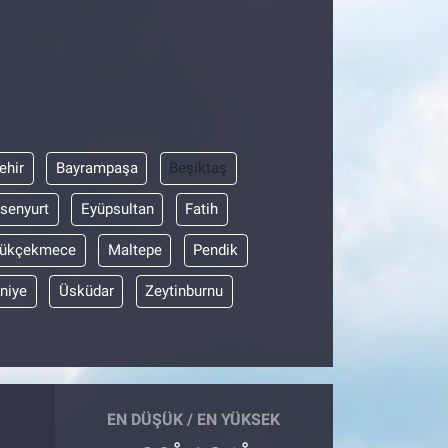
ehir
Bayrampaşa
Beşiktaş
senyurt
Eyüpsultan
Fatih
ükçekmece
Maltepe
Pendik
niye
Üsküdar
Zeytinburnu
EN DÜŞÜK / EN YÜKSEK