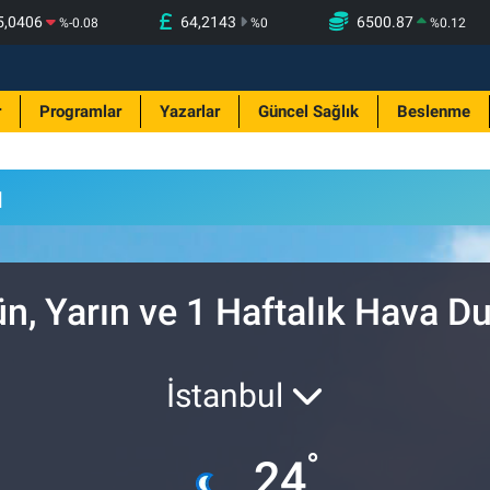
5,0406
64,2143
6500.87
%
-0.08
%
0
%
0.12
r
Programlar
Yazarlar
Güncel Sağlık
Beslenme
u
n, Yarın ve 1 Haftalık Hava 
İstanbul
°
24