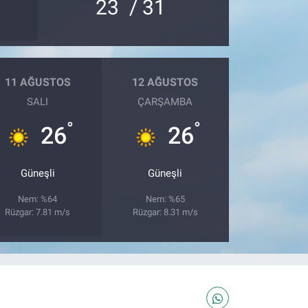
°
°
23
/ 31
11 AĞUSTOS
12 AĞUSTOS
SALI
ÇARŞAMBA
°
°
26
26
Güneşli
Güneşli
Nem: %64
Nem: %65
Rüzgar: 7.81 m/s
Rüzgar: 8.31 m/s