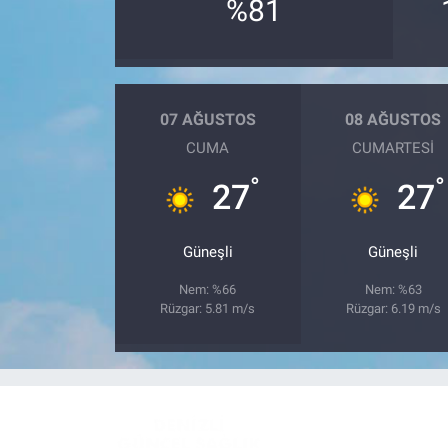
%81
07 AĞUSTOS
08 AĞUSTOS
CUMA
CUMARTESI
°
°
27
27
Güneşli
Güneşli
Nem: %66
Nem: %63
Rüzgar: 5.81 m/s
Rüzgar: 6.19 m/s