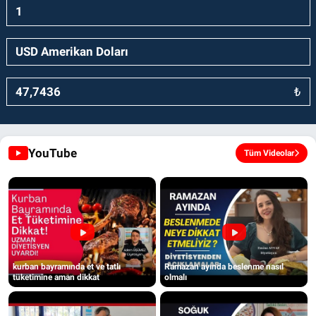
₺
YouTube
Tüm Videolar
kurban bayramında et ve tatlı
Ramazan ayında beslenme nasıl
tüketimine aman dikkat
olmalı