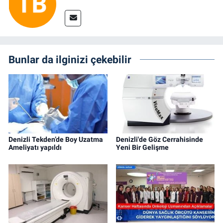
Bunlar da ilginizi çekebilir
Denizli Tekden’de Boy Uzatma
Denizli'de Göz Cerrahisinde
Ameliyatı yapıldı
Yeni Bir Gelişme