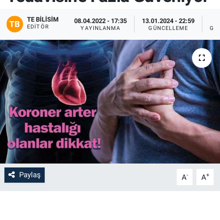
TE BILISIM
08.04.2022 - 17:35
13.01.2024 - 22:59
EDITÖR
YAYINLANMA
GÜNCELLEME
GÖ
Paylaş
-
+
A
A