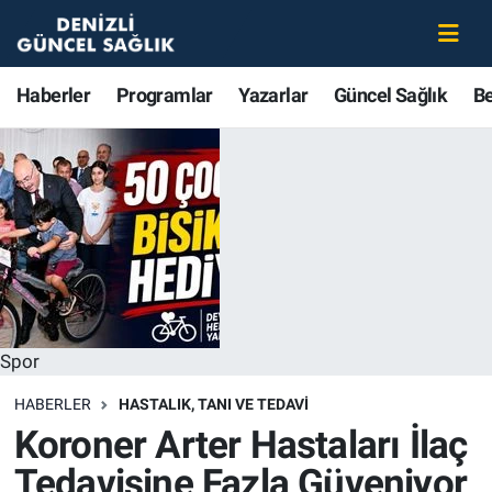
Haberler
Merkezefendi Nöbetçi Eczaneler
Haberler
Programlar
Yazarlar
Güncel Sağlık
B
Programlar
Merkezefendi Hava Durumu
Yazarlar
Merkezefendi Trafik Yoğunluk Haritası
Güncel Sağlık
Süper Lig Puan Durumu ve Fikstür
Beslenme
Tüm Manşetler
Spor
Gündem
Son Dakika Haberleri
HABERLER
HASTALIK, TANI VE TEDAVI
Kadın
Haber Arşivi
Koroner Arter Hastaları İlaç
Tedavisine Fazla Güveniyor
Estetik ve Güzellik