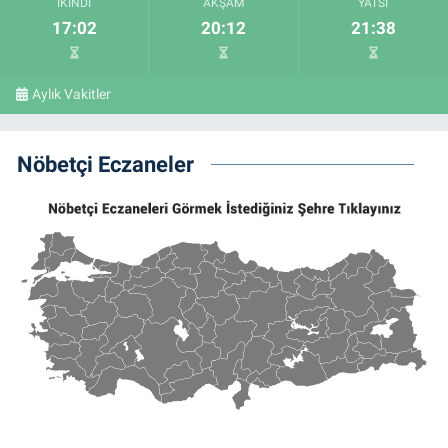
İKINDI
AKŞAM
YATSI
17:02
20:12
21:38
Aylık Vakitler
Nöbetçi Eczaneler