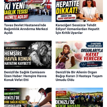
Tavas Devlet Hastanesi'nde
Karaciğeri Sessizce Tehdit
Bağımlılık Arındırma Merkezi
Ediyor! Uzmanlardan Hepatit
Açıldı
İçin Kritik Uyarılar
Denizli'de Sağlık Camiasını
Denizli'de Bir Ailenin Organ
Üzen Haber: Hemşire Havva
Bağışı Kararı 3 Hastaya Yaşam
Konuk Vefat Etti
Umudu Oldu