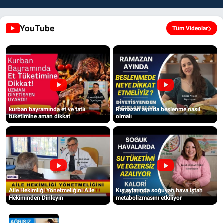
YouTube
Tüm Videolar
kurban bayramında et ve tatlı
Ramazan ayında beslenme nasıl
tüketimine aman dikkat
olmalı
Aile Hekimliği Yönetmeliğini Aile
Kış aylarında soğuyan hava iştah
Hekiminden Dinleyin
metabolizmasını etkiliyor