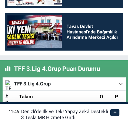
Tavas Devlet
Hastanesi'nde Bağımlılık
Arındırma Merkezi Açıldı
TFF 3.Lig 4.Grup Puan Durumu
TFF 3.Lig 4.Grup
#
Takım
O
P
Denizli’de İlk ve Tek! Yapay Zekâ Destekli
11:46
Detaylar için tıklayın
3 Tesla MR Hizmete Girdi