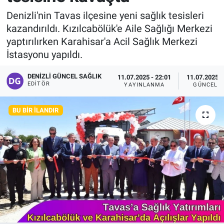
Denizli'nin Tavas ilçesine yeni sağlık tesisleri
kazandırıldı. Kızılcabölük'e Aile Sağlığı Merkezi
yaptırılırken Karahisar'a Acil Sağlık Merkezi
İstasyonu yapıldı.
DENIZLI GÜNCEL SAĞLIK
11.07.2025 - 22:01
11.07.2025 -
EDITÖR
YAYINLANMA
GÜNCELL
BU BIR İLANDIR