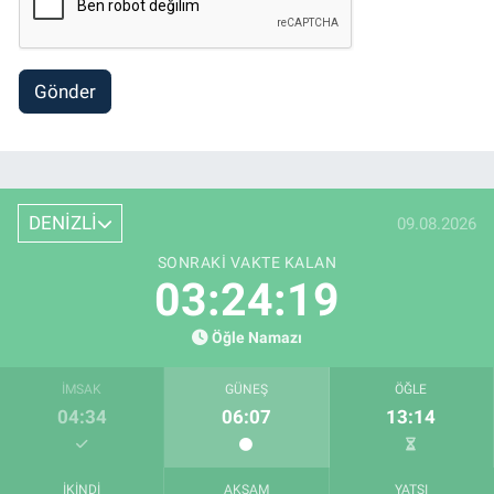
Gönder
DENİZLİ
09.08.2026
SONRAKI VAKTE KALAN
03:24:17
Öğle Namazı
İMSAK
GÜNEŞ
ÖĞLE
04:34
06:07
13:14
İKINDI
AKŞAM
YATSI