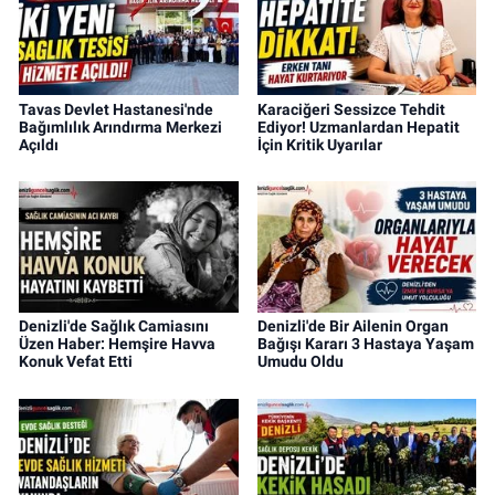
Tavas Devlet Hastanesi'nde
Karaciğeri Sessizce Tehdit
Bağımlılık Arındırma Merkezi
Ediyor! Uzmanlardan Hepatit
Açıldı
İçin Kritik Uyarılar
Denizli'de Sağlık Camiasını
Denizli'de Bir Ailenin Organ
Üzen Haber: Hemşire Havva
Bağışı Kararı 3 Hastaya Yaşam
Konuk Vefat Etti
Umudu Oldu