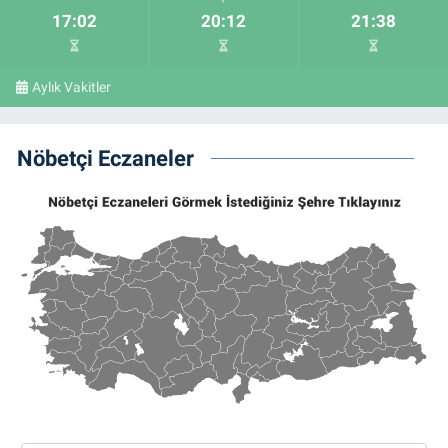
17:02
20:12
21:38
Aylık Vakitler
Nöbetçi Eczaneler