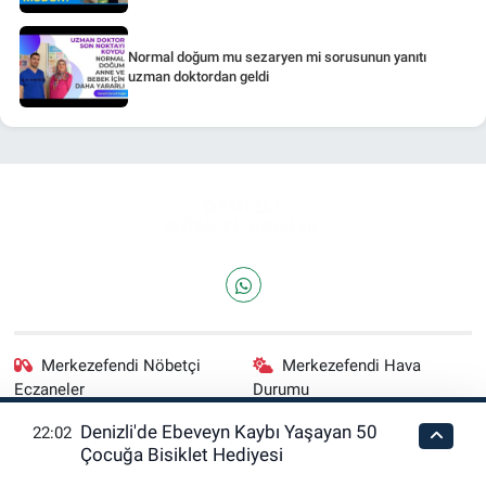
Normal doğum mu sezaryen mi sorusunun yanıtı
uzman doktordan geldi
Merkezefendi Nöbetçi
Merkezefendi Hava
Eczaneler
Durumu
Denizli'de Ebeveyn Kaybı Yaşayan 50
22:02
Merkezefendi Trafik
Puan Durumu ve Fikstür
Çocuğa Bisiklet Hediyesi
Yoğunluk Haritası