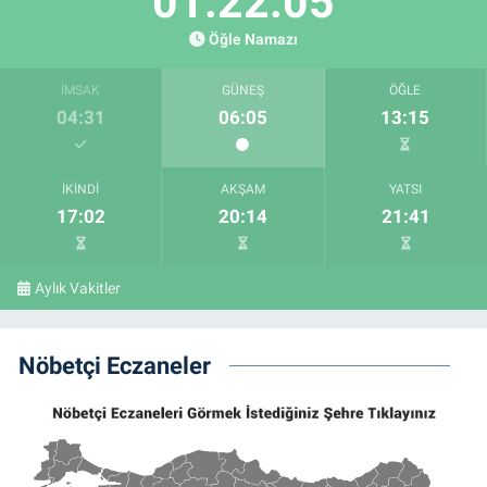
01:22:03
Öğle Namazı
İMSAK
GÜNEŞ
ÖĞLE
04:31
06:05
13:15
İKINDI
AKŞAM
YATSI
17:02
20:14
21:41
Aylık Vakitler
Nöbetçi Eczaneler