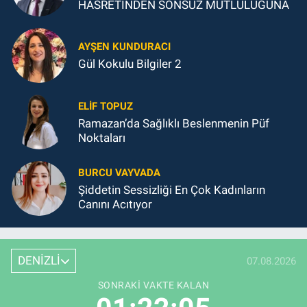
HASRETİNDEN SONSUZ MUTLULUĞUNA
AYŞEN KUNDURACI
Gül Kokulu Bilgiler 2
ELIF TOPUZ
Ramazan’da Sağlıklı Beslenmenin Püf
Noktaları
BURCU VAYVADA
Şiddetin Sessizliği En Çok Kadınların
Canını Acıtıyor
DENİZLİ
07.08.2026
SONRAKI VAKTE KALAN