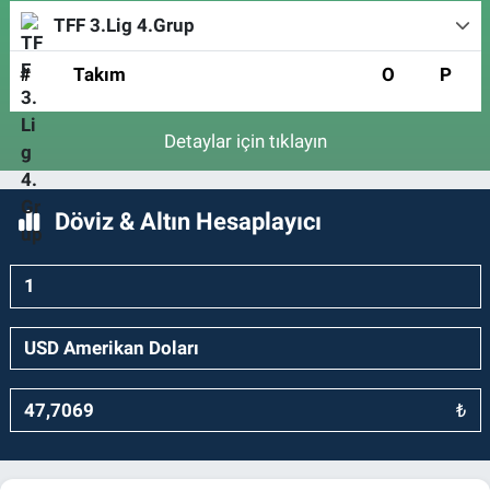
TFF 3.Lig 4.Grup
#
Takım
O
P
Detaylar için tıklayın
Döviz & Altın Hesaplayıcı
₺