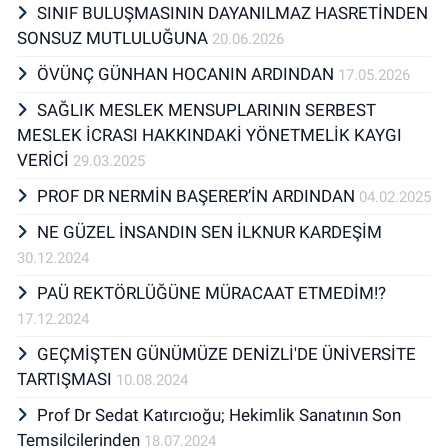
SINIF BULUŞMASININ DAYANILMAZ HASRETİNDEN
SONSUZ MUTLULUĞUNA
20.06.2026
ÖVÜNÇ GÜNHAN HOCANIN ARDINDAN
17.05.2026
SAĞLIK MESLEK MENSUPLARININ SERBEST
MESLEK İCRASI HAKKINDAKİ YÖNETMELİK KAYGI
VERİCİ
29.03.2025
PROF DR NERMİN BAŞERER’İN ARDINDAN
04.02.2025
NE GÜZEL İNSANDIN SEN İLKNUR KARDEŞİM
30.12.2024
PAÜ REKTÖRLÜĞÜNE MÜRACAAT ETMEDİM!?
17.12.2024
GEÇMİŞTEN GÜNÜMÜZE DENİZLİ'DE ÜNİVERSİTE
TARTIŞMASI
10.08.2024
Prof Dr Sedat Katırcıoğu; Hekimlik Sanatının Son
Temsilcilerinden
18.07.2024