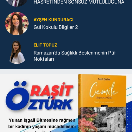
HASRETİNDEN SONSUZ MUTLULUĞUNA
AYŞEN KUNDURACI
Gül Kokulu Bilgiler 2
ELIF TOPUZ
Ramazan’da Sağlıklı Beslenmenin Püf
Noktaları