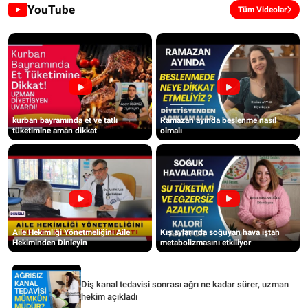
YouTube
Tüm Videolar
kurban bayramında et ve tatlı
Ramazan ayında beslenme nasıl
tüketimine aman dikkat
olmalı
Aile Hekimliği Yönetmeliğini Aile
Kış aylarında soğuyan hava iştah
Hekiminden Dinleyin
metabolizmasını etkiliyor
Diş kanal tedavisi sonrası ağrı ne kadar sürer, uzman
hekim açıkladı