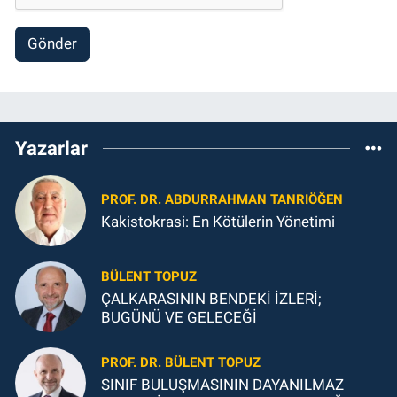
Gönder
Yazarlar
PROF. DR. ABDURRAHMAN TANRIÖĞEN
Kakistokrasi: En Kötülerin Yönetimi
BÜLENT TOPUZ
ÇALKARASININ BENDEKİ İZLERİ;
BUGÜNÜ VE GELECEĞİ
PROF. DR. BÜLENT TOPUZ
SINIF BULUŞMASININ DAYANILMAZ