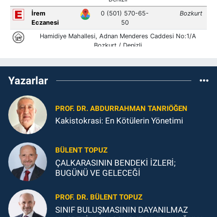
Yazarlar
PROF. DR. ABDURRAHMAN TANRIÖĞEN
Kakistokrasi: En Kötülerin Yönetimi
BÜLENT TOPUZ
ÇALKARASININ BENDEKİ İZLERİ;
BUGÜNÜ VE GELECEĞİ
PROF. DR. BÜLENT TOPUZ
SINIF BULUŞMASININ DAYANILMAZ