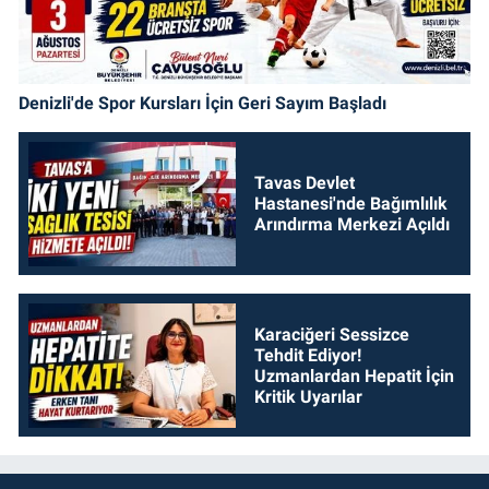
Denizli'de Spor Kursları İçin Geri Sayım Başladı
Tavas Devlet
Hastanesi'nde Bağımlılık
Arındırma Merkezi Açıldı
Karaciğeri Sessizce
Tehdit Ediyor!
Uzmanlardan Hepatit İçin
Kritik Uyarılar