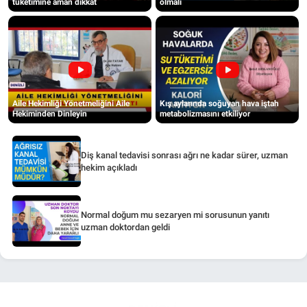
tüketimine aman dikkat
olmalı
Aile Hekimliği Yönetmeliğini Aile
Kış aylarında soğuyan hava iştah
Hekiminden Dinleyin
metabolizmasını etkiliyor
Diş kanal tedavisi sonrası ağrı ne kadar sürer, uzman
hekim açıkladı
Normal doğum mu sezaryen mi sorusunun yanıtı
uzman doktordan geldi