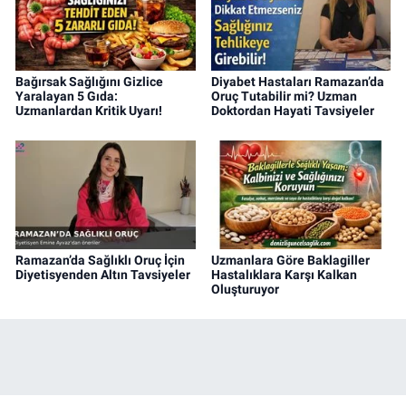
Bağırsak Sağlığını Gizlice
Diyabet Hastaları Ramazan’da
Yaralayan 5 Gıda:
Oruç Tutabilir mi? Uzman
Uzmanlardan Kritik Uyarı!
Doktordan Hayati Tavsiyeler
Ramazan’da Sağlıklı Oruç İçin
Uzmanlara Göre Baklagiller
Diyetisyenden Altın Tavsiyeler
Hastalıklara Karşı Kalkan
Oluşturuyor