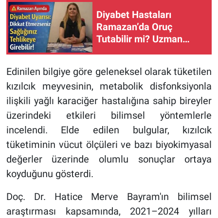
Diyabet Hastaları
Ramazan’da Oruç
Tutabilir mi? Uzman
Doktordan Hayati
Tavsiyeler
Edinilen bilgiye göre geleneksel olarak tüketilen
kızılcık meyvesinin, metabolik disfonksiyonla
ilişkili yağlı karaciğer hastalığına sahip bireyler
üzerindeki etkileri bilimsel yöntemlerle
incelendi. Elde edilen bulgular, kızılcık
tüketiminin vücut ölçüleri ve bazı biyokimyasal
değerler üzerinde olumlu sonuçlar ortaya
koyduğunu gösterdi.
Doç. Dr. Hatice Merve Bayram'ın bilimsel
araştırması kapsamında, 2021–2024 yılları