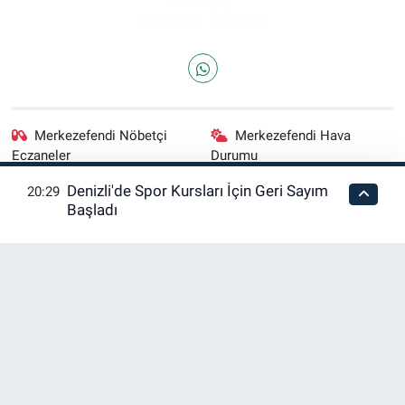
Merkezefendi Nöbetçi
Merkezefendi Hava
Eczaneler
Durumu
Denizli'de Spor Kursları İçin Geri Sayım
20:29
Merkezefendi Trafik
Puan Durumu ve Fikstür
Başladı
Yoğunluk Haritası
Tüm Manşetler
Son Dakika Haberleri
Haber Arşivi
RSS
Copyright © 2026. Her hakkı saklıdır.