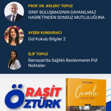
PROF. DR. BÜLENT TOPUZ
SINIF BULUŞMASININ DAYANILMAZ
HASRETİNDEN SONSUZ MUTLULUĞUNA
AYŞEN KUNDURACI
Gül Kokulu Bilgiler 2
ELIF TOPUZ
Ramazan’da Sağlıklı Beslenmenin Püf
Noktaları