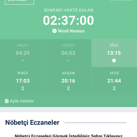
SONRAKI VAKTE KALAN
02:36:59
İkindi Namazı
İMSAK
GÜNEŞ
ÖĞLE
04:29
06:03
13:15
İKINDI
AKŞAM
YATSI
17:03
20:16
21:44
Aylık Vakitler
Nöbetçi Eczaneler