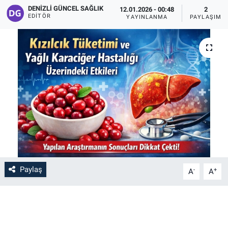
DENIZLI GÜNCEL SAĞLIK
12.01.2026 - 00:48
2
EDITÖR
YAYINLANMA
PAYLAŞIM
Paylaş
-
+
A
A