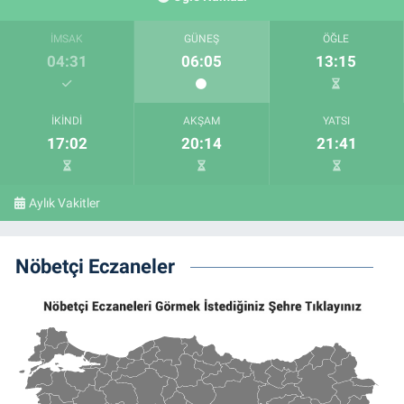
İMSAK
GÜNEŞ
ÖĞLE
04:31
06:05
13:15
İKINDI
AKŞAM
YATSI
17:02
20:14
21:41
Aylık Vakitler
Nöbetçi Eczaneler