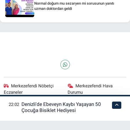
Normal doğum mu sezaryen mi sorusunun yanıtı
uzman doktordan geldi
Merkezefendi Nöbetçi
Merkezefendi Hava
Eczaneler
Durumu
Denizli'de Ebeveyn Kaybı Yaşayan 50
22:02
Merkezefendi Trafik
Puan Durumu ve Fikstür
Çocuğa Bisiklet Hediyesi
Yoğunluk Haritası
Tüm Manşetler
Son Dakika Haberleri