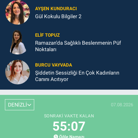
AYŞEN KUNDURACI
Gül Kokulu Bilgiler 2
ELIF TOPUZ
Ramazan’da Sağlıklı Beslenmenin Püf
Noktaları
BURCU VAYVADA
Şiddetin Sessizliği En Çok Kadınların
Canını Acıtıyor
DENİZLİ
07.08.2026
SONRAKI VAKTE KALAN
55:06
Öğle Namazı