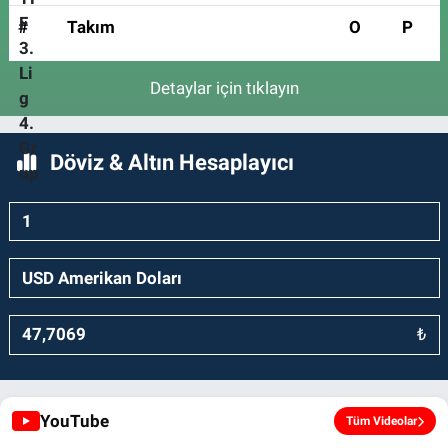
#
Takım
O
P
Detaylar için tıklayın
Döviz & Altın Hesaplayıcı
₺
YouTube
Tüm Videolar