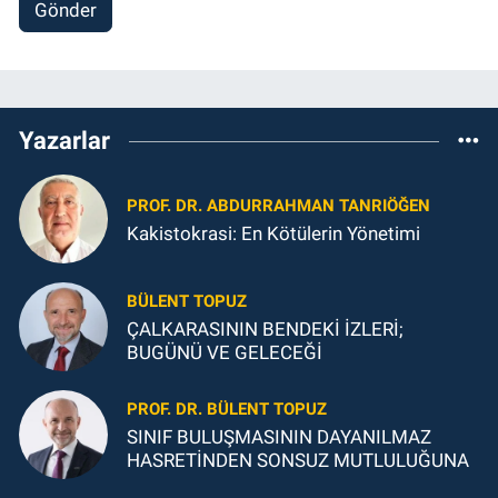
Gönder
Yazarlar
PROF. DR. ABDURRAHMAN TANRIÖĞEN
Kakistokrasi: En Kötülerin Yönetimi
BÜLENT TOPUZ
ÇALKARASININ BENDEKİ İZLERİ;
BUGÜNÜ VE GELECEĞİ
PROF. DR. BÜLENT TOPUZ
SINIF BULUŞMASININ DAYANILMAZ
HASRETİNDEN SONSUZ MUTLULUĞUNA