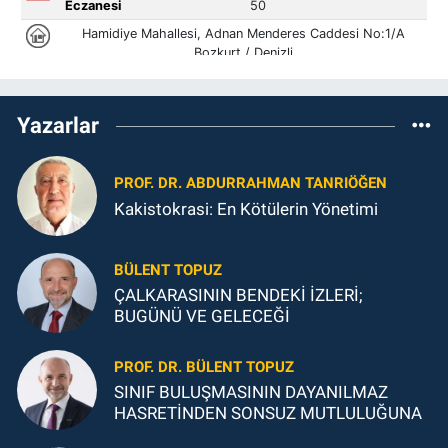
Yazarlar
PROF. DR. ABDURRAHMAN TANRIÖĞEN
Kakistokrasi: En Kötülerin Yönetimi
BÜLENT TOPUZ
ÇALKARASININ BENDEKİ İZLERİ;
BUGÜNÜ VE GELECEĞİ
PROF. DR. BÜLENT TOPUZ
SINIF BULUŞMASININ DAYANILMAZ
HASRETİNDEN SONSUZ MUTLULUĞUNA