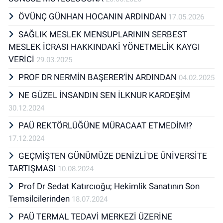
ÖVÜNÇ GÜNHAN HOCANIN ARDINDAN
17.05.2026
SAĞLIK MESLEK MENSUPLARININ SERBEST
MESLEK İCRASI HAKKINDAKİ YÖNETMELİK KAYGI
VERİCİ
29.03.2025
PROF DR NERMİN BAŞERER’İN ARDINDAN
04.02.2025
NE GÜZEL İNSANDIN SEN İLKNUR KARDEŞİM
30.12.2024
PAÜ REKTÖRLÜĞÜNE MÜRACAAT ETMEDİM!?
17.12.2024
GEÇMİŞTEN GÜNÜMÜZE DENİZLİ'DE ÜNİVERSİTE
TARTIŞMASI
10.08.2024
Prof Dr Sedat Katırcıoğu; Hekimlik Sanatının Son
Temsilcilerinden
18.07.2024
PAÜ TERMAL TEDAVİ MERKEZİ ÜZERİNE