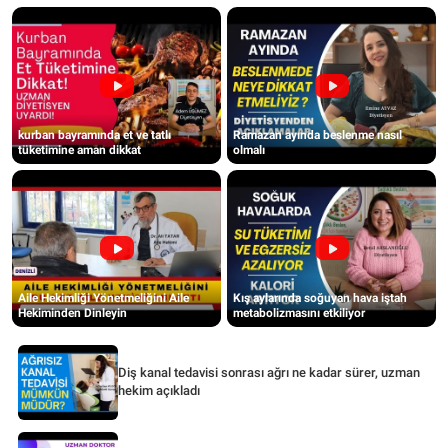
kurban bayramında et ve tatlı
Ramazan ayında beslenme nasıl
tüketimine aman dikkat
olmalı
Aile Hekimliği Yönetmeliğini Aile
Kış aylarında soğuyan hava iştah
Hekiminden Dinleyin
metabolizmasını etkiliyor
Diş kanal tedavisi sonrası ağrı ne kadar sürer, uzman
hekim açıkladı