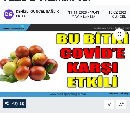
DENIZLI GÜNCEL SAĞLIK
19.11.2020 - 19:41
15.02.2026 -
EDITÖR
YAYINLANMA
GÜNCELL
Paylaş
-
+
A
A