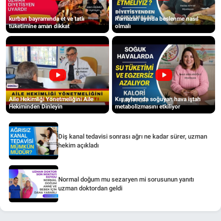
kurban bayramında et ve tatlı
Ramazan ayında beslenme nasıl
tüketimine aman dikkat
olmalı
Aile Hekimliği Yönetmeliğini Aile
Kış aylarında soğuyan hava iştah
Hekiminden Dinleyin
metabolizmasını etkiliyor
Diş kanal tedavisi sonrası ağrı ne kadar sürer, uzman
hekim açıkladı
Normal doğum mu sezaryen mi sorusunun yanıtı
uzman doktordan geldi