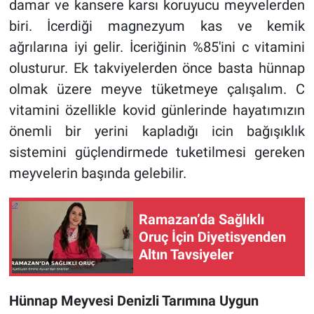
damar ve kansere karsı koruyucu meyvelerden
biri. İcerdiği magnezyum kas ve kemik
ağrılarına iyi gelir. İceriğinin %85'ini c vitamini
olusturur. Ek takviyelerden önce basta hünnap
olmak üzere meyve tüketmeye çalışalım. C
vitamini özellikle kovid günlerinde hayatımızın
önemli bir yerini kapladığı icin bağışıklık
sistemini güçlendirmede tuketilmesi gereken
meyvelerin başında gelebilir.
Ramazan’da Sağlıklı
Oruç İçin Diyetisyenden
Altın Tavsiyeler
Hünnap Meyvesi Denizli Tarımına Uygun