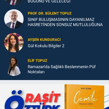
BUGÜNÜ VE GELECEĞİ
PROF. DR. BÜLENT TOPUZ
SINIF BULUŞMASININ DAYANILMAZ
HASRETİNDEN SONSUZ MUTLULUĞUNA
AYŞEN KUNDURACI
Gül Kokulu Bilgiler 2
ELIF TOPUZ
Ramazan’da Sağlıklı Beslenmenin Püf
Noktaları