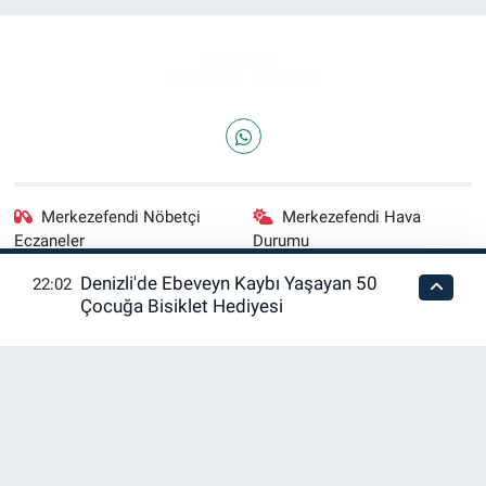
Merkezefendi Nöbetçi
Merkezefendi Hava
Eczaneler
Durumu
Denizli'de Ebeveyn Kaybı Yaşayan 50
22:02
Merkezefendi Trafik
Puan Durumu ve Fikstür
Çocuğa Bisiklet Hediyesi
Yoğunluk Haritası
Tüm Manşetler
Son Dakika Haberleri
Haber Arşivi