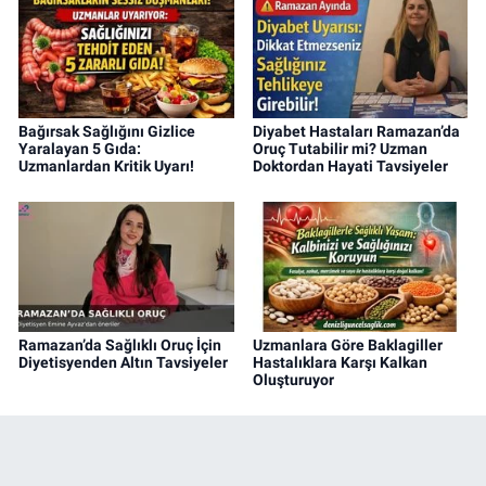
Bağırsak Sağlığını Gizlice
Diyabet Hastaları Ramazan’da
Yaralayan 5 Gıda:
Oruç Tutabilir mi? Uzman
Uzmanlardan Kritik Uyarı!
Doktordan Hayati Tavsiyeler
Ramazan’da Sağlıklı Oruç İçin
Uzmanlara Göre Baklagiller
Diyetisyenden Altın Tavsiyeler
Hastalıklara Karşı Kalkan
Oluşturuyor