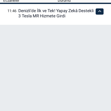
Eczaneler
Durumu
Denizli’de İlk ve Tek! Yapay Zekâ Destekli
11:46
Merkezefendi Trafik
Puan Durumu ve Fikstür
3 Tesla MR Hizmete Girdi
Yoğunluk Haritası
Tüm Manşetler
Son Dakika Haberleri
Haber Arşivi
RSS
Copyright © 2026. Her hakkı saklıdır.
Haber Yazılımı:
TE Bilişim
En iyi site deneyimi sağlamak için çerezlerden
faydalanıyoruz. Detaylar için lütfen tıklayın.
Tamam