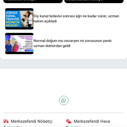
Diş kanal tedavisi sonrası ağrı ne kadar sürer, uzman
hekim açıkladı
Normal doğum mu sezaryen mi sorusunun yanıtı
uzman doktordan geldi
Merkezefendi Nöbetçi
Merkezefendi Hava