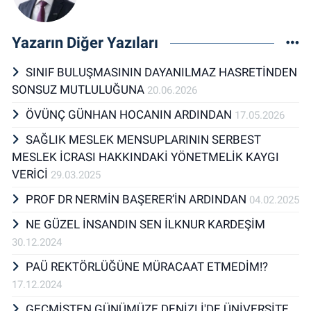
Yazarın Diğer Yazıları
SINIF BULUŞMASININ DAYANILMAZ HASRETİNDEN
SONSUZ MUTLULUĞUNA
20.06.2026
ÖVÜNÇ GÜNHAN HOCANIN ARDINDAN
17.05.2026
SAĞLIK MESLEK MENSUPLARININ SERBEST
MESLEK İCRASI HAKKINDAKİ YÖNETMELİK KAYGI
VERİCİ
29.03.2025
PROF DR NERMİN BAŞERER’İN ARDINDAN
04.02.2025
NE GÜZEL İNSANDIN SEN İLKNUR KARDEŞİM
30.12.2024
PAÜ REKTÖRLÜĞÜNE MÜRACAAT ETMEDİM!?
17.12.2024
GEÇMİŞTEN GÜNÜMÜZE DENİZLİ'DE ÜNİVERSİTE