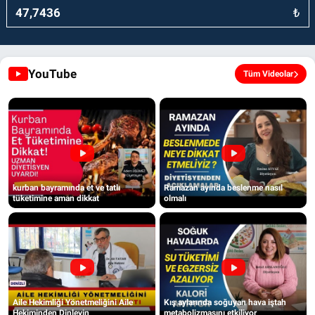
₺
YouTube
Tüm Videolar
kurban bayramında et ve tatlı
Ramazan ayında beslenme nasıl
tüketimine aman dikkat
olmalı
Aile Hekimliği Yönetmeliğini Aile
Kış aylarında soğuyan hava iştah
Hekiminden Dinleyin
metabolizmasını etkiliyor