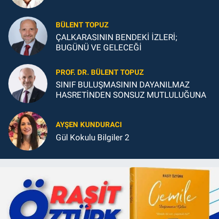
BÜLENT TOPUZ
ÇALKARASININ BENDEKİ İZLERİ;
BUGÜNÜ VE GELECEĞİ
PROF. DR. BÜLENT TOPUZ
SINIF BULUŞMASININ DAYANILMAZ
HASRETİNDEN SONSUZ MUTLULUĞUNA
AYŞEN KUNDURACI
Gül Kokulu Bilgiler 2