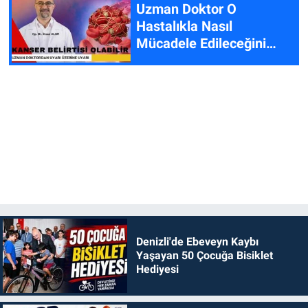
Uzman Doktor O
Hastalıkla Nasıl
Mücadele Edileceğini
Anlattı
Denizli'de Ebeveyn Kaybı
Yaşayan 50 Çocuğa Bisiklet
Hediyesi