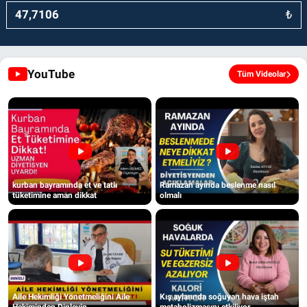
₺
YouTube
Tüm Videolar
kurban bayramında et ve tatlı
Ramazan ayında beslenme nasıl
tüketimine aman dikkat
olmalı
Aile Hekimliği Yönetmeliğini Aile
Kış aylarında soğuyan hava iştah
Hekiminden Dinleyin
metabolizmasını etkiliyor