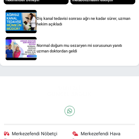
Diş kanal tedavisi sonrası ağrı ne kadar sürer, uzman
hekim açıkladı
Normal doğum mu sezaryen mi sorusunun yanıtı
uzman doktordan geldi
Merkezefendi Nöbetçi
Merkezefendi Hava