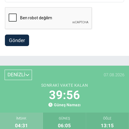
Gönder
DENİZLİ
07.08.2026
SONRAKI VAKTE KALAN
39:55
Güneş Namazı
İMSAK
GÜNEŞ
ÖĞLE
04:31
06:05
13:15