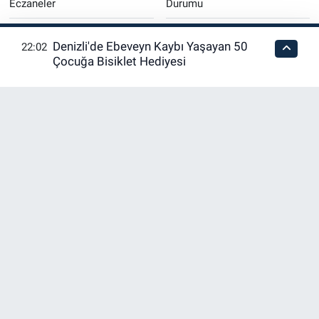
Eczaneler
Durumu
Merkezefendi Trafik
Puan Durumu ve Fikstür
Denizli'de Ebeveyn Kaybı Yaşayan 50
22:02
Yoğunluk Haritası
Çocuğa Bisiklet Hediyesi
Tüm Manşetler
Son Dakika Haberleri
Haber Arşivi
RSS
Copyright © 2026. Her hakkı saklıdır.
Haber Yazılımı:
TE Bilişim
En iyi site deneyimi sağlamak için çerezlerden
faydalanıyoruz. Detaylar için lütfen tıklayın.
Tamam