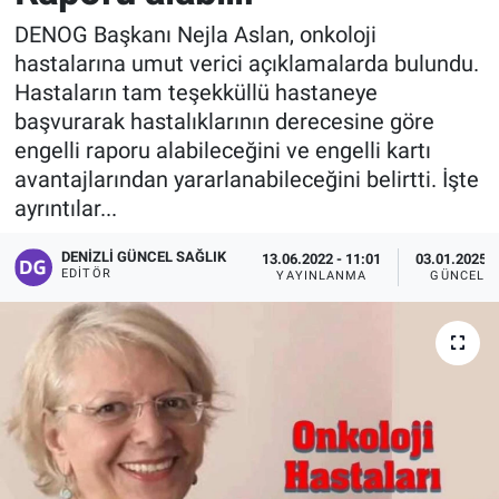
DENOG Başkanı Nejla Aslan, onkoloji
hastalarına umut verici açıklamalarda bulundu.
Hastaların tam teşekküllü hastaneye
başvurarak hastalıklarının derecesine göre
engelli raporu alabileceğini ve engelli kartı
avantajlarından yararlanabileceğini belirtti. İşte
ayrıntılar...
DENIZLI GÜNCEL SAĞLIK
13.06.2022 - 11:01
03.01.2025 -
EDITÖR
YAYINLANMA
GÜNCELL