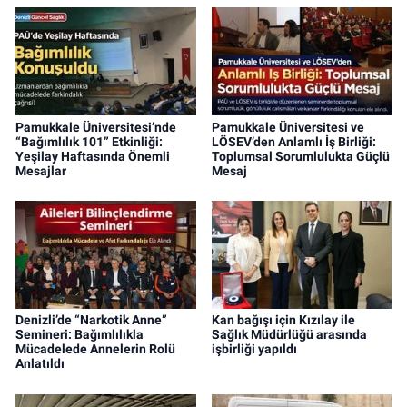
Pamukkale Üniversitesi’nde
Pamukkale Üniversitesi ve
“Bağımlılık 101” Etkinliği:
LÖSEV’den Anlamlı İş Birliği:
Yeşilay Haftasında Önemli
Toplumsal Sorumlulukta Güçlü
Mesajlar
Mesaj
Denizli’de “Narkotik Anne”
Kan bağışı için Kızılay ile
Semineri: Bağımlılıkla
Sağlık Müdürlüğü arasında
Mücadelede Annelerin Rolü
işbirliği yapıldı
Anlatıldı