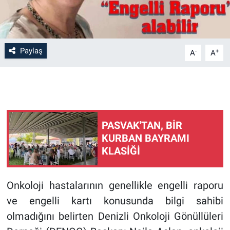
Paylaş
-
+
A
A
PASVAK'TAN, BİR
KURBAN BAYRAMI
KLASİĞİ
Onkoloji hastalarının genellikle engelli raporu
ve engelli kartı konusunda bilgi sahibi
olmadığını belirten Denizli Onkoloji Gönüllüleri