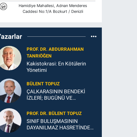
Yazarlar
PROF. DR. ABDURRAHMAN
TANRIÖĞEN
Kakistokrasi: En Kötülerin
Yönetimi
BÜLENT TOPUZ
ÇALKARASININ BENDEKİ
İZLERİ; BUGÜNÜ VE
GELECEĞİ
PROF. DR. BÜLENT TOPUZ
SINIF BULUŞMASININ
DAYANILMAZ HASRETİNDEN
SONSUZ MUTLULUĞUNA