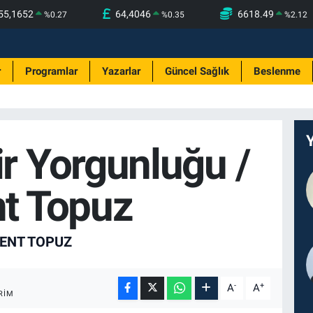
55,1652
64,4046
6618.49
%
0.27
%
0.35
%
2.12
r
Programlar
Yazarlar
Güncel Sağlık
Beslenme
r Yorgunluğu /
nt Topuz
LENT TOPUZ
-
+
A
A
RIM