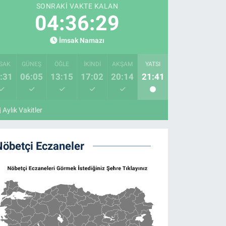
SONRAKI VAKTE KALAN
04:36:28
İmsak Namazı
SAK
GÜNEŞ
ÖĞLE
İKINDI
AKŞAM
YATSI
:31
06:05
13:15
17:02
20:14
21:41
Aylık Vakitler
Nöbetçi Eczaneler