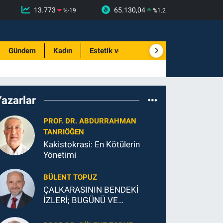
13.773
65.130,04
%
-19
%
1.2
Gündem
Kadın
Estetik ve Güzellik
Yazarlar
PROF. DR. ABDURRAHMAN
TANRIÖĞEN
Kakistokrasi: En Kötülerin
Yönetimi
BÜLENT TOPUZ
ÇALKARASININ BENDEKİ
İZLERİ; BUGÜNÜ VE
GELECEĞİ