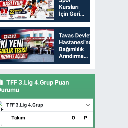
Kursları
İçin Geri
Sayım
Başladı
Tavas Devlet
Hastanesi'nde
Bağımlılık
Arındırma
Merkezi
Açıldı
TFF 3.Lig 4.Grup Puan
Durumu
TFF 3.Lig 4.Grup
#
Takım
O
P