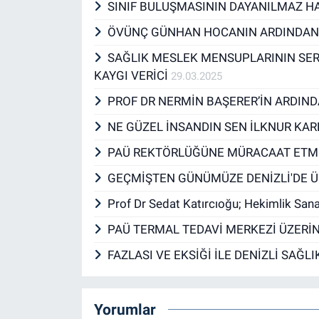
SINIF BULUŞMASININ DAYANILMAZ 
ÖVÜNÇ GÜNHAN HOCANIN ARDINDA
SAĞLIK MESLEK MENSUPLARININ SER
KAYGI VERİCİ
29.03.2025
PROF DR NERMİN BAŞERER’İN ARDIN
NE GÜZEL İNSANDIN SEN İLKNUR KA
PAÜ REKTÖRLÜĞÜNE MÜRACAAT ETM
GEÇMİŞTEN GÜNÜMÜZE DENİZLİ'DE Ü
Prof Dr Sedat Katırcıoğu; Hekimlik San
PAÜ TERMAL TEDAVİ MERKEZİ ÜZER
FAZLASI VE EKSİĞİ İLE DENİZLİ SAĞL
Yorumlar