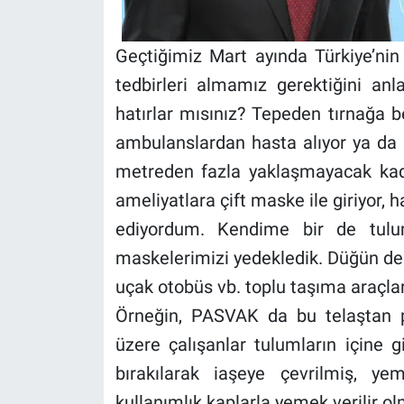
Geçtiğimiz Mart ayında Türkiye’n
tedbirleri almamız gerektiğini anla
hatırlar mısınız? Tepeden tırnağa b
ambulanslardan hasta alıyor ya da 
metreden fazla yaklaşmayacak kada
ameliyatlara çift maske ile giriyor,
ediyordum. Kendime bir de tulum
maskelerimizi yedekledik. Düğün der
uçak otobüs vb. toplu taşıma araçla
Örneğin, PASVAK da bu telaştan p
üzere çalışanlar tulumların içine g
bırakılarak iaşeye çevrilmiş, 
kullanımlık kaplarla yemek verilir o