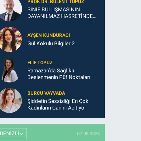
PROF. DR. BÜLENT TOPUZ
SINIF BULUŞMASININ
DAYANILMAZ HASRETİNDEN
SONSUZ MUTLULUĞUNA
AYŞEN KUNDURACI
Gül Kokulu Bilgiler 2
ELIF TOPUZ
Ramazan’da Sağlıklı
Beslenmenin Püf Noktaları
BURCU VAYVADA
Şiddetin Sessizliği En Çok
Kadınların Canını Acıtıyor
DENİZLİ
07.08.2026