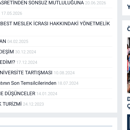
HASRETİNDEN SONSUZ MUTLULUĞUNA
20.06.2026
Y
N
17.05.2026
BEST MESLEK İCRASI HAKKINDAKİ YÖNETMELİK
DAN
04.02.2025
RDEŞİM
30.12.2024
EDİM!?
17.12.2024
NİVERSİTE TARTIŞMASI
10.08.2024
atının Son Temsilcilerinden
18.07.2024
İNE DÜŞÜNCELER
14.01.2024
D
IK TURİZMİ
24.12.2023
Ç