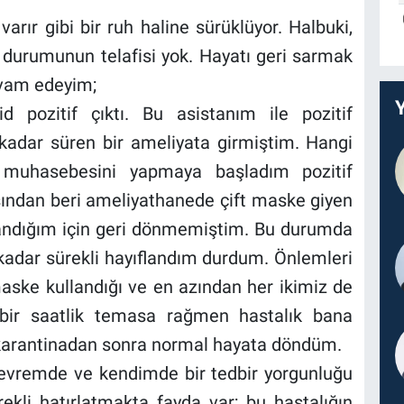
varır gibi bir ruh haline sürüklüyor. Halbuki,
 durumunun telafisi yok. Hayatı geri sarmak
evam edeyim;
d pozitif çıktı. Bu asistanım ile pozitif
kadar süren bir ameliyata girmiştim. Hangi
 muhasebesini yapmaya başladım pozitif
şından beri ameliyathanede çift maske giyen
andığım için geri dönmemiştim. Bu durumda
kadar sürekli hayıflandım durdum. Önlemleri
aske kullandığı ve en azından her ikimiz de
bir saatlik temasa rağmen hastalık bana
ü karantinadan sonra normal hayata döndüm.
çevremde ve kendimde bir tedbir yorgunluğu
kli hatırlatmakta fayda var; bu hastalığın