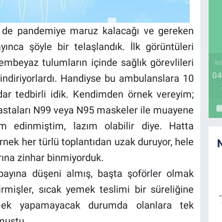
in de pandemiye maruz kalacağı ve gereken
yınca şöyle bir telaşlandık. İlk görüntüleri
embeyaz tulumların içinde sağlık görevlileri
İM
04
indiriyorlardı. Handiyse bu ambulanslara 10
r tedbirli idik. Kendimden örnek vereyim;
 hastaları N99 veya N95 maskeler ile muayene
 edinmiştim, lazım olabilir diye. Hatta
nek her türlü toplantıdan uzak duruyor, hele
rına zinhar binmiyorduk.
ayına düşeni almış, başta şoförler olmak
irmişler, sıcak yemek teslimi bir süreliğine
yemek yapamayacak durumda olanlara tek
lmuştu.