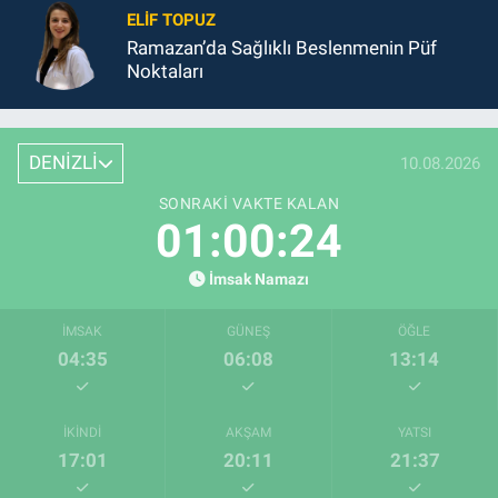
ELIF TOPUZ
Ramazan’da Sağlıklı Beslenmenin Püf
Noktaları
DENİZLİ
10.08.2026
SONRAKI VAKTE KALAN
01:00:23
İmsak Namazı
İMSAK
GÜNEŞ
ÖĞLE
04:35
06:08
13:14
İKINDI
AKŞAM
YATSI
17:01
20:11
21:37