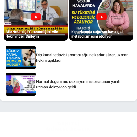
Aile Hekimliği Yönetmeliğini Aile
Kış aylarında soğuyan hava iştah
Hekiminden Dinleyin
metabolizmasını etkiliyor
Diş kanal tedavisi sonrası ağrı ne kadar sürer, uzman
hekim açıkladı
Normal doğum mu sezaryen mi sorusunun yanıtı
uzman doktordan geldi