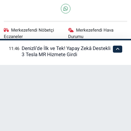
Merkezefendi Nöbetçi
Merkezefendi Hava
Eczaneler
Durumu
Denizli’de İlk ve Tek! Yapay Zekâ Destekli
11:46
Merkezefendi Trafik
Puan Durumu ve Fikstür
3 Tesla MR Hizmete Girdi
Yoğunluk Haritası
Tüm Manşetler
Son Dakika Haberleri
Haber Arşivi
RSS
Copyright © 2026. Her hakkı saklıdır.
Haber Yazılımı:
TE Bilişim