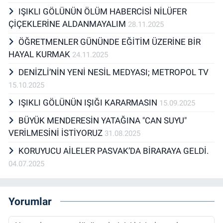
IŞIKLI GÖLÜNÜN ÖLÜM HABERCİSİ NİLÜFER
ÇİÇEKLERİNE ALDANMAYALIM
28.11.2025
ÖĞRETMENLER GÜNÜNDE EĞİTİM ÜZERİNE BİR
HAYAL KURMAK
24.11.2025
DENİZLİ’NİN YENİ NESİL MEDYASI; METROPOL TV
15.10.2025
IŞIKLI GÖLÜNÜN IŞIĞI KARARMASIN
15.09.2025
BÜYÜK MENDERESİN YATAĞINA "CAN SUYU"
VERİLMESİNİ İSTİYORUZ
31.08.2025
KORUYUCU AİLELER PASVAK’DA BİRARAYA GELDİ.
04.07.2025
Yorumlar