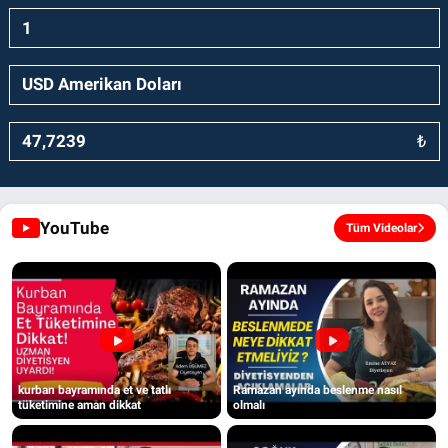
₺
YouTube
Tüm Videolar
kurban bayramında et ve tatlı
Ramazan ayında beslenme nasıl
tüketimine aman dikkat
olmalı