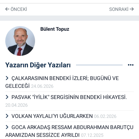
ÖNCEKI
SONRAKI
Bülent Topuz
Yazarın Diğer Yazıları
ÇALKARASININ BENDEKİ İZLERİ; BUGÜNÜ VE
GELECEĞİ
24.06.2026
PASVAK "İYİLİK" SERGİSİNİN BENDEKİ HİKAYESİ.
20.04.2026
VOLKAN YAYLALI'YI UĞURLARKEN
06.02.2026
GOCA ARKADAŞ RESSAM ABDURAHMAN BARUTÇU
ARAMIZDAN SESSİZCE AYRILDI
07.12.2025