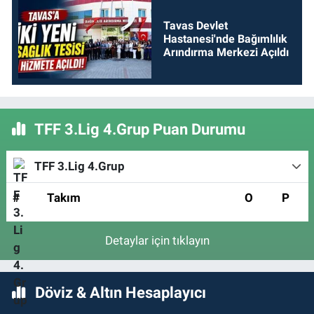
Tavas Devlet
Hastanesi'nde Bağımlılık
Arındırma Merkezi Açıldı
TFF 3.Lig 4.Grup Puan Durumu
TFF 3.Lig 4.Grup
#
Takım
O
P
Detaylar için tıklayın
Döviz & Altın Hesaplayıcı