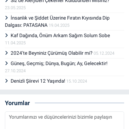
Siz de Alerjiden Çekenler Kulübünden Misiniz?
23.05.2025
İnsanlık ve Şiddet Üzerine Fıratın Kıyısında Dip
Dalgası: PATASANA
19.04.2025
Kaf Dağında, Önüm Arkam Sağım Solum Sobe
11.04.2025
2024'te Beyniniz Çürümüş Olabilir mi?
05.12.2024
Güneş, Geçmiş; Dünya, Bugün; Ay, Gelecektir!
27.10.2024
Denizli Şiirevi 12 Yaşında!
15.10.2024
Yorumlar