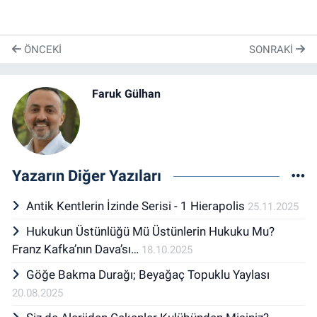
ÖNCEKI
SONRAKI
Faruk Gülhan
Yazarın Diğer Yazıları
Antik Kentlerin İzinde Serisi - 1 Hierapolis
25.11.2025
Hukukun Üstünlüğü Mü Üstünlerin Hukuku Mu?
Franz Kafka’nın Dava’sı…
18.10.2025
Göğe Bakma Durağı; Beyağaç Topuklu Yaylası
20.08.2025