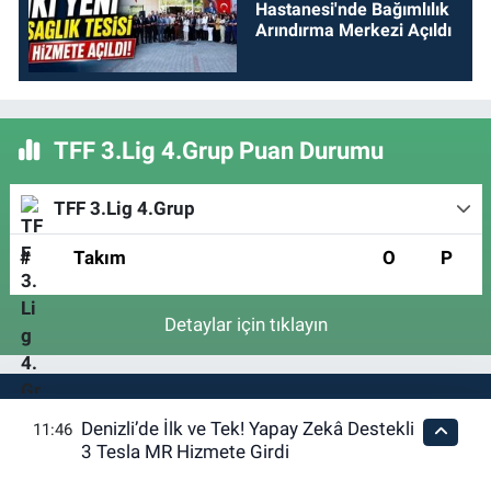
Hastanesi'nde Bağımlılık
Arındırma Merkezi Açıldı
TFF 3.Lig 4.Grup Puan Durumu
TFF 3.Lig 4.Grup
#
Takım
O
P
Detaylar için tıklayın
Döviz & Altın Hesaplayıcı
Denizli’de İlk ve Tek! Yapay Zekâ Destekli
11:46
3 Tesla MR Hizmete Girdi