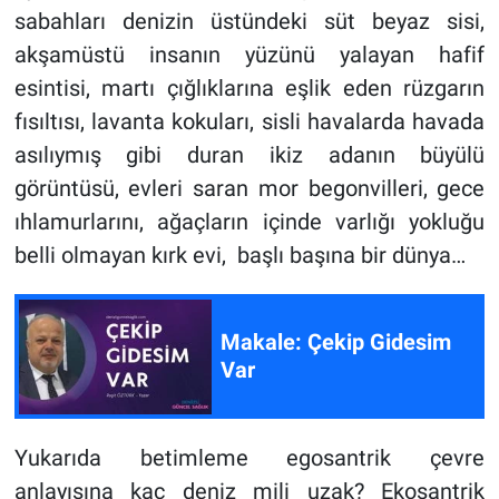
sabahları denizin üstündeki süt beyaz sisi,
akşamüstü insanın yüzünü yalayan hafif
esintisi, martı çığlıklarına eşlik eden rüzgarın
fısıltısı, lavanta kokuları, sisli havalarda havada
asılıymış gibi duran ikiz adanın büyülü
görüntüsü, evleri saran mor begonvilleri, gece
ıhlamurlarını, ağaçların içinde varlığı yokluğu
belli olmayan kırk evi, başlı başına bir dünya…
Makale: Çekip Gidesim
Var
Yukarıda betimleme egosantrik çevre
anlayışına kaç deniz mili uzak? Ekosantrik