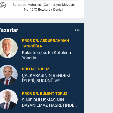
Yazarlar
PROF. DR. ABDURRAHMAN
TANRIÖĞEN
Kakistokrasi: En Kötülerin
Yönetimi
BÜLENT TOPUZ
ÇALKARASININ BENDEKİ
İZLERİ; BUGÜNÜ VE
GELECEĞİ
PROF. DR. BÜLENT TOPUZ
SINIF BULUŞMASININ
DAYANILMAZ HASRETİNDEN
SONSUZ MUTLULUĞUNA