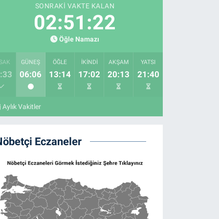
SONRAKI VAKTE KALAN
02:51:21
Öğle Namazı
SAK
GÜNEŞ
ÖĞLE
İKINDI
AKŞAM
YATSI
:33
06:06
13:14
17:02
20:13
21:40
Aylık Vakitler
Nöbetçi Eczaneler