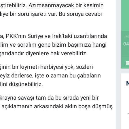
leştirebiliriz. Azımsanmayacak bir kesimin
iye bir soru işareti var. Bu soruya cevabı
da, PKK’nın Suriye ve Irak’taki uzantılarında
İM
04
lim ve soralım gene bizim başımıza hangi
şarıdandır diyenlere hak verebiliriz.
inin bir kıymeti harbiyesi yok, sözleri
eyiz derlerse, işte o zaman bu çabaların
lini düşünebiliriz.
Ukrayna savaşı tam da bu sırada yeni bir
 açıklamanın arkasındaki aklın boşa düşmüş