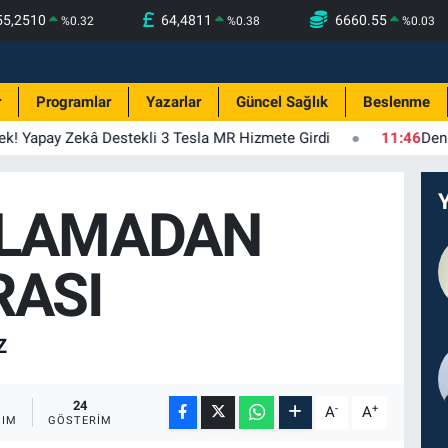
55,2510
64,4811
6660.55
%
0.32
%
0.38
%
0.03
r
Programlar
Yazarlar
Güncel Sağlık
Beslenme
Tek! Yapay Zekâ Destekli 3 Tesla MR Hizmete Girdi
11:46
Deniz
KLAMADAN
RASI
Z
24
-
+
A
A
ŞIM
GÖSTERIM