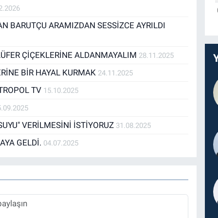
2.2026
 BARUTÇU ARAMIZDAN SESSİZCE AYRILDI
İLÜFER ÇİÇEKLERİNE ALDANMAYALIM
28.11.2025
RİNE BİR HAYAL KURMAK
24.11.2025
ETROPOL TV
15.10.2025
5.09.2025
UYU" VERİLMESİNİ İSTİYORUZ
31.08.2025
AYA GELDİ.
04.07.2025