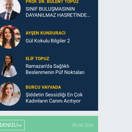
PROF. DR. BÜLENT TOPUZ
SINIF BULUŞMASININ
DAYANILMAZ HASRETİNDEN
SONSUZ MUTLULUĞUNA
AYŞEN KUNDURACI
Gül Kokulu Bilgiler 2
ELIF TOPUZ
Ramazan’da Sağlıklı
Beslenmenin Püf Noktaları
BURCU VAYVADA
Şiddetin Sessizliği En Çok
Kadınların Canını Acıtıyor
DENİZLİ
08.08.2026