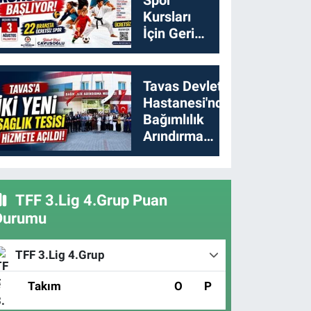
Kursları
İçin Geri
Sayım
Başladı
Tavas Devlet
Hastanesi'nde
Bağımlılık
Arındırma
Merkezi
Açıldı
TFF 3.Lig 4.Grup Puan
Durumu
TFF 3.Lig 4.Grup
#
Takım
O
P