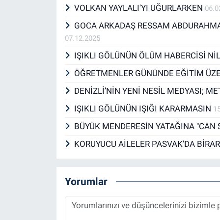
VOLKAN YAYLALI'YI UĞURLARKEN
06.0
GOCA ARKADAŞ RESSAM ABDURAHMAN
07.12.2025
IŞIKLI GÖLÜNÜN ÖLÜM HABERCİSİ N
ÖĞRETMENLER GÜNÜNDE EĞİTİM ÜZE
DENİZLİ’NİN YENİ NESİL MEDYASI; M
IŞIKLI GÖLÜNÜN IŞIĞI KARARMASIN
1
BÜYÜK MENDERESİN YATAĞINA "CAN S
KORUYUCU AİLELER PASVAK’DA BİRAR
Yorumlar