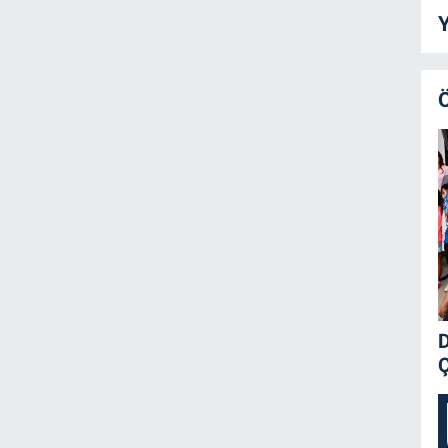
Y
D
Ç