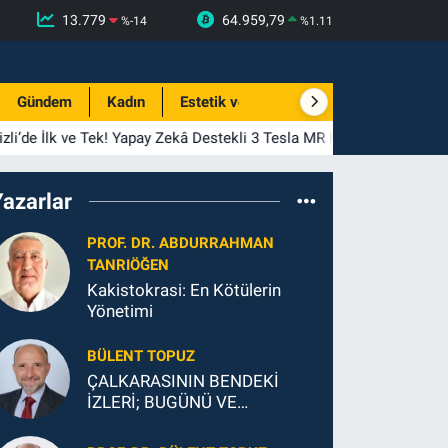
13.779
64.959,79
%
-14
%
1.11
Gündem
Kadın
Estetik ve Güzellik
li’de İlk ve Tek! Yapay Zekâ Destekli 3 Tesla MR Hizmete Girdi
Yazarlar
PROF. DR. ABDURRAHMAN
TANRIÖĞEN
Kakistokrasi: En Kötülerin
Yönetimi
BÜLENT TOPUZ
ÇALKARASININ BENDEKİ
İZLERİ; BUGÜNÜ VE
GELECEĞİ