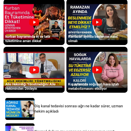
kurban bayramında et ve tatlı
Ramazan ayında beslenme nasıl
tüketimine aman dikkat
olmalı
Aile Hekimliği Yönetmeliğini Aile
Kış aylarında soğuyan hava iştah
Hekiminden Dinleyin
metabolizmasını etkiliyor
Diş kanal tedavisi sonrası ağrı ne kadar sürer, uzman
hekim açıkladı