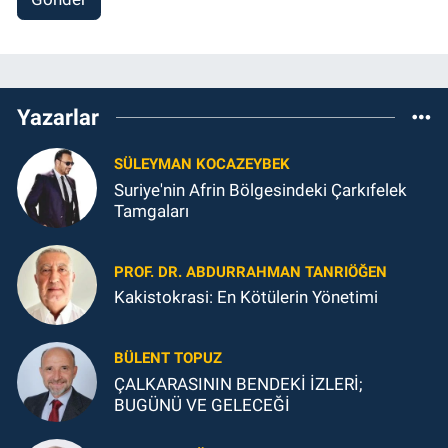
Yazarlar
SÜLEYMAN KOCAZEYBEK
Suriye'nin Afrin Bölgesindeki Çarkıfelek
Tamgaları
PROF. DR. ABDURRAHMAN TANRIÖĞEN
Kakistokrasi: En Kötülerin Yönetimi
BÜLENT TOPUZ
ÇALKARASININ BENDEKİ İZLERİ;
BUGÜNÜ VE GELECEĞİ