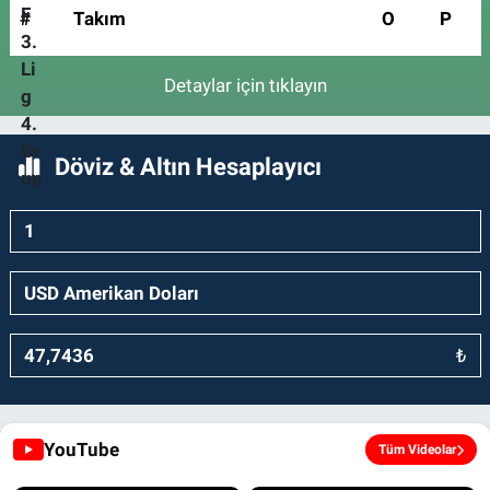
#
Takım
O
P
Detaylar için tıklayın
Döviz & Altın Hesaplayıcı
₺
YouTube
Tüm Videolar