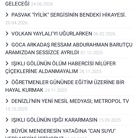
GELECEĞİ
24.06.2026
PASVAK "İYİLİK" SERGİSİNİN BENDEKİ HİKAYESİ.
20.04.2026
VOLKAN YAYLALI'YI UĞURLARKEN
06.02.2026
GOCA ARKADAŞ RESSAM ABDURAHMAN BARUTÇU
ARAMIZDAN SESSİZCE AYRILDI
07.12.2025
IŞIKLI GÖLÜNÜN ÖLÜM HABERCİSİ NİLÜFER
ÇİÇEKLERİNE ALDANMAYALIM
28.11.2025
ÖĞRETMENLER GÜNÜNDE EĞİTİM ÜZERİNE BİR
HAYAL KURMAK
24.11.2025
DENİZLİ’NİN YENİ NESİL MEDYASI; METROPOL TV
15.10.2025
IŞIKLI GÖLÜNÜN IŞIĞI KARARMASIN
15.09.2025
BÜYÜK MENDERESİN YATAĞINA "CAN SUYU"