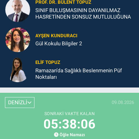
PROF. DR. BÜLENT TOPUZ
SINIF BULUŞMASININ DAYANILMAZ
HASRETİNDEN SONSUZ MUTLULUĞUNA
AYŞEN KUNDURACI
Gül Kokulu Bilgiler 2
ELIF TOPUZ
Ramazan’da Sağlıklı Beslenmenin Püf
Noktaları
DENİZLİ
09.08.2026
SONRAKI VAKTE KALAN
05:38:04
Öğle Namazı