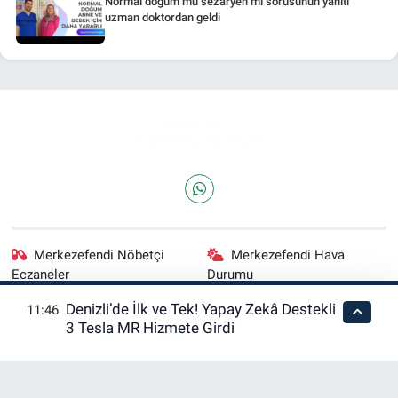
Normal doğum mu sezaryen mi sorusunun yanıtı
uzman doktordan geldi
Merkezefendi Nöbetçi
Merkezefendi Hava
Eczaneler
Durumu
Denizli’de İlk ve Tek! Yapay Zekâ Destekli
11:46
Merkezefendi Trafik
Puan Durumu ve Fikstür
3 Tesla MR Hizmete Girdi
Yoğunluk Haritası
Tüm Manşetler
Son Dakika Haberleri