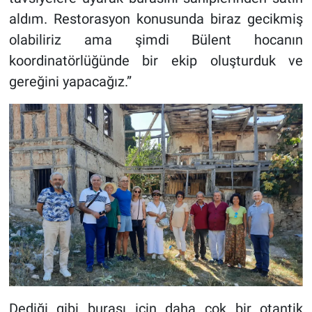
aldım. Restorasyon konusunda biraz gecikmiş
olabiliriz ama şimdi Bülent hocanın
koordinatörlüğünde bir ekip oluşturduk ve
gereğini yapacağız.”
Dediği gibi burası için daha çok bir otantik