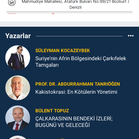
Yazarlar
SÜLEYMAN KOCAZEYBEK
Suriye'nin Afrin Bölgesindeki Çarkıfelek
Tamgaları
PROF. DR. ABDURRAHMAN TANRIÖĞEN
Kakistokrasi: En Kötülerin Yönetimi
BÜLENT TOPUZ
ÇALKARASININ BENDEKİ İZLERİ;
BUGÜNÜ VE GELECEĞİ