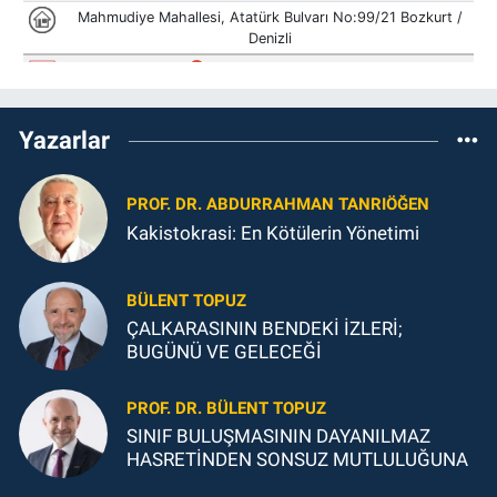
Yazarlar
PROF. DR. ABDURRAHMAN TANRIÖĞEN
Kakistokrasi: En Kötülerin Yönetimi
BÜLENT TOPUZ
ÇALKARASININ BENDEKİ İZLERİ;
BUGÜNÜ VE GELECEĞİ
PROF. DR. BÜLENT TOPUZ
SINIF BULUŞMASININ DAYANILMAZ
HASRETİNDEN SONSUZ MUTLULUĞUNA