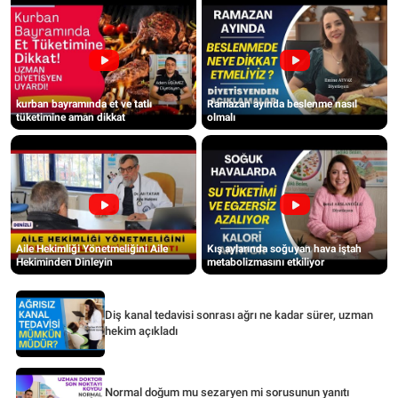
kurban bayramında et ve tatlı
Ramazan ayında beslenme nasıl
tüketimine aman dikkat
olmalı
Aile Hekimliği Yönetmeliğini Aile
Kış aylarında soğuyan hava iştah
Hekiminden Dinleyin
metabolizmasını etkiliyor
Diş kanal tedavisi sonrası ağrı ne kadar sürer, uzman
hekim açıkladı
Normal doğum mu sezaryen mi sorusunun yanıtı