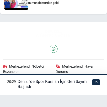
uzman doktordan geldi
Merkezefendi Nöbetçi
Merkezefendi Hava
Eczaneler
Durumu
Denizli'de Spor Kursları İçin Geri Sayım
20:29
Merkezefendi Trafik
Puan Durumu ve Fikstür
Başladı
Yoğunluk Haritası
Tüm Manşetler
Son Dakika Haberleri