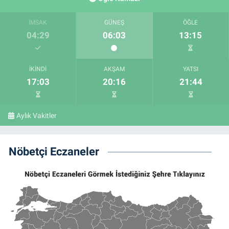
İMSAK
GÜNEŞ
ÖĞLE
04:29
06:03
13:15
İKINDI
AKŞAM
YATSI
17:03
20:16
21:44
Aylık Vakitler
Nöbetçi Eczaneler