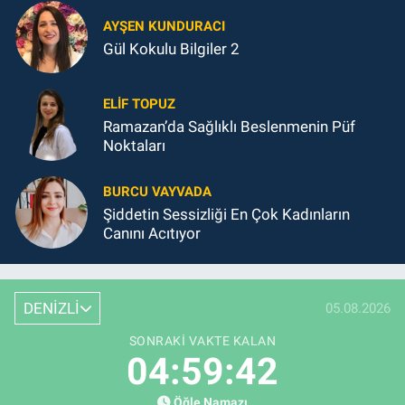
AYŞEN KUNDURACI
Gül Kokulu Bilgiler 2
ELIF TOPUZ
Ramazan’da Sağlıklı Beslenmenin Püf
Noktaları
BURCU VAYVADA
Şiddetin Sessizliği En Çok Kadınların
Canını Acıtıyor
DENİZLİ
05.08.2026
SONRAKI VAKTE KALAN
04:59:41
Öğle Namazı