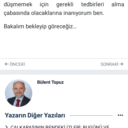
düşmemek için gerekli tedbirleri alma
çabasında olacaklarına inanıyorum ben.
Bakalım bekleyip göreceğiz…
ÖNCEKI
SONRAKI
Bülent Topuz
Yazarın Diğer Yazıları
ÇALKARASININ BENDEKİ İZLERİ; BUGÜNÜ VE