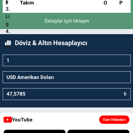
#
Takım
O
P
Detaylar için tıklayın
Döviz & Altın Hesaplayıcı
₺
YouTube
Tüm Videolar