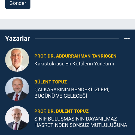
Gönder
Yazarlar
PROF. DR. ABDURRAHMAN TANRIÖĞEN
Kakistokrasi: En Kötülerin Yönetimi
BÜLENT TOPUZ
ÇALKARASININ BENDEKİ İZLERİ;
BUGÜNÜ VE GELECEĞİ
PROF. DR. BÜLENT TOPUZ
SINIF BULUŞMASININ DAYANILMAZ
HASRETİNDEN SONSUZ MUTLULUĞUNA