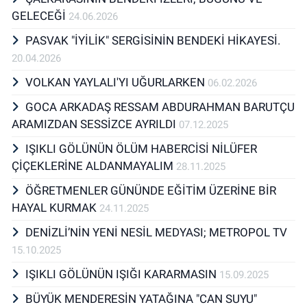
GELECEĞİ
24.06.2026
PASVAK "İYİLİK" SERGİSİNİN BENDEKİ HİKAYESİ.
20.04.2026
VOLKAN YAYLALI'YI UĞURLARKEN
06.02.2026
GOCA ARKADAŞ RESSAM ABDURAHMAN BARUTÇU
ARAMIZDAN SESSİZCE AYRILDI
07.12.2025
IŞIKLI GÖLÜNÜN ÖLÜM HABERCİSİ NİLÜFER
ÇİÇEKLERİNE ALDANMAYALIM
28.11.2025
ÖĞRETMENLER GÜNÜNDE EĞİTİM ÜZERİNE BİR
HAYAL KURMAK
24.11.2025
DENİZLİ’NİN YENİ NESİL MEDYASI; METROPOL TV
15.10.2025
IŞIKLI GÖLÜNÜN IŞIĞI KARARMASIN
15.09.2025
BÜYÜK MENDERESİN YATAĞINA "CAN SUYU"